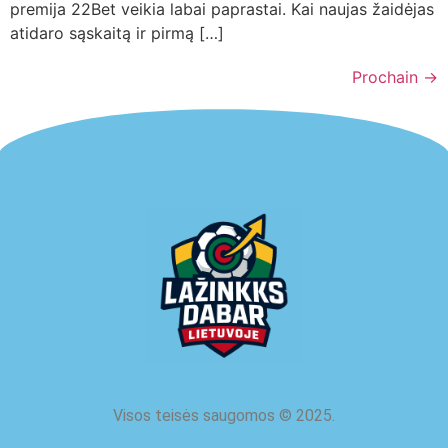
premija 22Bet veikia labai paprastai. Kai naujas žaidėjas
atidaro sąskaitą ir pirmą […]
Prochain
→
Visos teisės saugomos
©
2025.