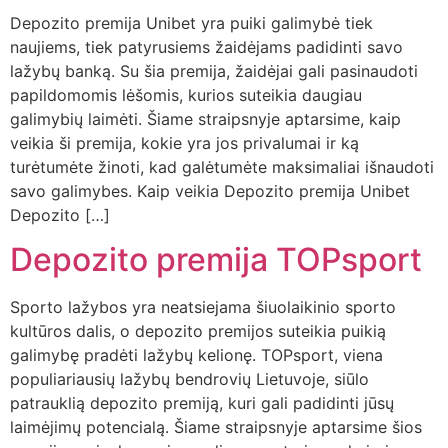
Depozito premija Unibet yra puiki galimybė tiek
naujiems, tiek patyrusiems žaidėjams padidinti savo
lažybų banką. Su šia premija, žaidėjai gali pasinaudoti
papildomomis lėšomis, kurios suteikia daugiau
galimybių laimėti. Šiame straipsnyje aptarsime, kaip
veikia ši premija, kokie yra jos privalumai ir ką
turėtumėte žinoti, kad galėtumėte maksimaliai išnaudoti
savo galimybes. Kaip veikia Depozito premija Unibet
Depozito […]
Depozito premija TOPsport
Sporto lažybos yra neatsiejama šiuolaikinio sporto
kultūros dalis, o depozito premijos suteikia puikią
galimybę pradėti lažybų kelionę. TOPsport, viena
populiariausių lažybų bendrovių Lietuvoje, siūlo
patrauklią depozito premiją, kuri gali padidinti jūsų
laimėjimų potencialą. Šiame straipsnyje aptarsime šios