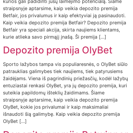
kurios gali padidinti jūsų laimėjimo potencialą. Šiame
straipsnyje aptarsime, kaip veikia depozito premija
Betfair, jos privalumus ir kaip efektyviai ją pasinaudoti.
Kaip veikia depozito premija Betfair? Depozito premija
Betfair yra speciali akcija, skirta naujiems klientams,
kurie atlieka savo pirmąjį įnašą. Ši premija […]
Depozito premija OlyBet
Sporto lažybos tampa vis populiaresnės, o OlyBet siūlo
patrauklias galimybes tiek naujiems, tiek patyrusiems
žaidėjams. Viena iš pagrindinių priežasčių, kodėl lažybų
entuziastai renkasi OlyBet, yra jų depozito premija, kuri
suteikia papildomų išteklių žaidimams. Šiame
straipsnyje aptarsime, kaip veikia depozito premija
OlyBet, kokie jos privalumai ir kaip maksimaliai
išnaudoti šią galimybę. Kaip veikia depozito premija
OlyBet […]