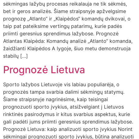
sėkmingas lažybų procesas reikalauja ne tik sėkmės,
bet ir geros analizės. Šiame straipsnyje apžvelgsime
prognozę „Atlanto“ ir „Klaipėdos“ komandų dvikovai, o
taip pat pateiksime vertingų patarimų, kurie padės
priimti geresnius sprendimus lažybose. Prognozė
Atlantas Klaipėda: Komandų analizė „Atlanto“ komanda,
žaidžianti Klaipėdos A lygoje, šiuo metu demonstruoja
stabilų […]
Prognozė Lietuva
Sporto lažybos Lietuvoje vis labiau populiarėja, o
prognozės tampa svarbia dalimi sėkmingų statymų.
Šiame straipsnyje nagrinėsime, kaip teisingai
prognozuoti sporto įvykius, atsižvelgiant į Lietuvos
rinktinės pasirodymus ir kitus svarbius aspektus, kurie
gali padėti jums priimti geresnius sprendimus lažybose.
Prognozė Lietuva: kaip analizuoti sporto įvykius Norint
sėkmingai prognozuoti sporto įvykius, būtina analizuoti