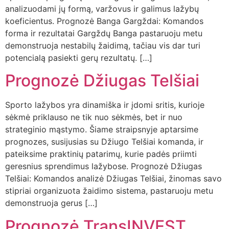
analizuodami jų formą, varžovus ir galimus lažybų
koeficientus. Prognozė Banga Gargždai: Komandos
forma ir rezultatai Gargždų Banga pastaruoju metu
demonstruoja nestabilų žaidimą, tačiau vis dar turi
potencialą pasiekti gerų rezultatų. […]
Prognozė Džiugas Telšiai
Sporto lažybos yra dinamiška ir įdomi sritis, kurioje
sėkmė priklauso ne tik nuo sėkmės, bet ir nuo
strateginio mąstymo. Šiame straipsnyje aptarsime
prognozes, susijusias su Džiugo Telšiai komanda, ir
pateiksime praktinių patarimų, kurie padės priimti
geresnius sprendimus lažybose. Prognozė Džiugas
Telšiai: Komandos analizė Džiugas Telšiai, žinomas savo
stipriai organizuota žaidimo sistema, pastaruoju metu
demonstruoja gerus […]
Prognozė TransINVEST