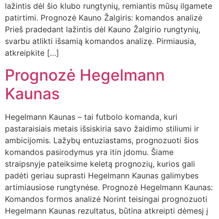
lažintis dėl šio klubo rungtynių, remiantis mūsų ilgamete
patirtimi. Prognozė Kauno Žalgiris: komandos analizė
Prieš pradedant lažintis dėl Kauno Žalgirio rungtynių,
svarbu atlikti išsamią komandos analizę. Pirmiausia,
atkreipkite […]
Prognozė Hegelmann
Kaunas
Hegelmann Kaunas – tai futbolo komanda, kuri
pastaraisiais metais išsiskiria savo žaidimo stiliumi ir
ambicijomis. Lažybų entuziastams, prognozuoti šios
komandos pasirodymus yra itin įdomu. Šiame
straipsnyje pateiksime keletą prognozių, kurios gali
padėti geriau suprasti Hegelmann Kaunas galimybes
artimiausiose rungtynėse. Prognozė Hegelmann Kaunas:
Komandos formos analizė Norint teisingai prognozuoti
Hegelmann Kaunas rezultatus, būtina atkreipti dėmesį į