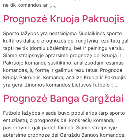
ne tik komandos ar […]
Prognozė Kruoja Pakruojis
Sporto lažybos yra neatsiejama šiuolaikinės sporto
kultūros dalis, o prognozės dėl rungtynių rezultatų gali
tapti ne tik įdomiu užsiėmimu, bet ir pelningu verslu.
Šiame straipsnyje aptarsime prognozę dėl Kruoja ir
Pakruojo komandų susitikimo, analizuodami esamas
komandas, jų formą ir galimus rezultatus. Prognozė
Kruoja Pakruojis: Komandų analizė Kruoja ir Pakruojis
yra gerai žinomos komandos Lietuvos futbolo […]
Prognozė Banga Gargždai
Futbolo lažybos visada buvo populiarios tarp sporto
entuziastų, o prognozės dėl konkrečių komandų
pasirodymo gali padėti laimėti. Šiame straipsnyje
aptarsime prognozę dėl Gargždų Bangos komandos,