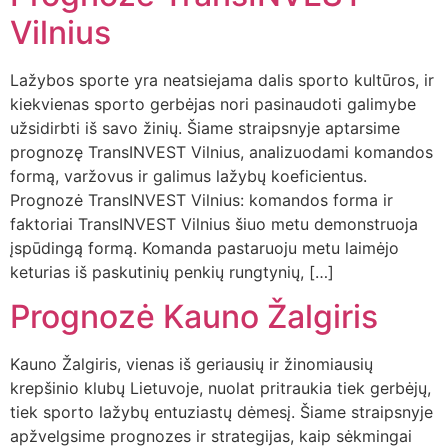
Vilnius
Lažybos sporte yra neatsiejama dalis sporto kultūros, ir
kiekvienas sporto gerbėjas nori pasinaudoti galimybe
užsidirbti iš savo žinių. Šiame straipsnyje aptarsime
prognozę TransINVEST Vilnius, analizuodami komandos
formą, varžovus ir galimus lažybų koeficientus.
Prognozė TransINVEST Vilnius: komandos forma ir
faktoriai TransINVEST Vilnius šiuo metu demonstruoja
įspūdingą formą. Komanda pastaruoju metu laimėjo
keturias iš paskutinių penkių rungtynių, […]
Prognozė Kauno Žalgiris
Kauno Žalgiris, vienas iš geriausių ir žinomiausių
krepšinio klubų Lietuvoje, nuolat pritraukia tiek gerbėjų,
tiek sporto lažybų entuziastų dėmesį. Šiame straipsnyje
apžvelgsime prognozes ir strategijas, kaip sėkmingai