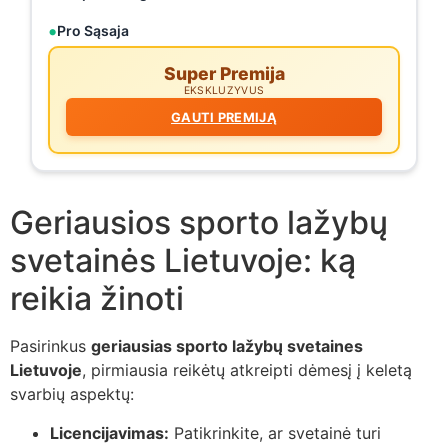
Pro Sąsaja
Super Premija
EKSKLUZYVUS
GAUTI PREMIJĄ
Geriausios sporto lažybų
svetainės Lietuvoje: ką
reikia žinoti
Pasirinkus
geriausias sporto lažybų svetaines
Lietuvoje
, pirmiausia reikėtų atkreipti dėmesį į keletą
svarbių aspektų:
Licencijavimas:
Patikrinkite, ar svetainė turi