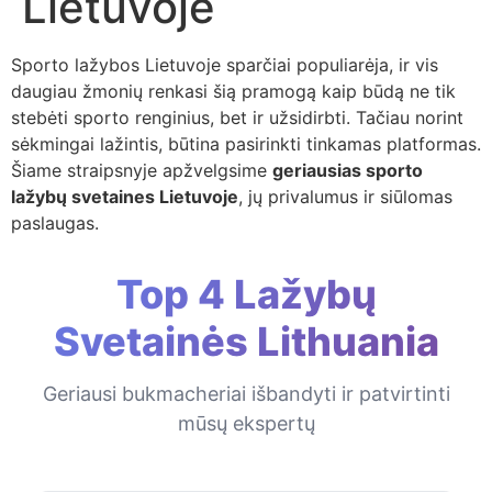
Lietuvoje
Sporto lažybos Lietuvoje sparčiai populiarėja, ir vis
daugiau žmonių renkasi šią pramogą kaip būdą ne tik
stebėti sporto renginius, bet ir užsidirbti. Tačiau norint
sėkmingai lažintis, būtina pasirinkti tinkamas platformas.
Šiame straipsnyje apžvelgsime
geriausias sporto
lažybų svetaines Lietuvoje
, jų privalumus ir siūlomas
paslaugas.
Top 4 Lažybų
Svetainės Lithuania
Geriausi bukmacheriai išbandyti ir patvirtinti
mūsų ekspertų