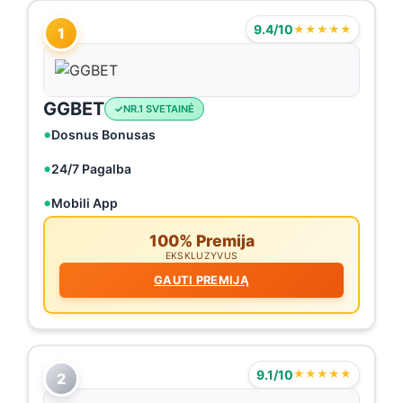
9.4/10
★★★★★
1
GGBET
NR.1 SVETAINĖ
Dosnus Bonusas
24/7 Pagalba
Mobili App
100% Premija
EKSKLUZYVUS
GAUTI PREMIJĄ
9.1/10
★★★★★
2