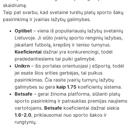
skaidrumą.
Taip pat svarbu, kad svetainė turėtų platų sporto šakų
pasirinkimą ir įvairias lažybų galimybes.
Optibet
– viena iš populiariausių lažybų svetainių
Lietuvoje. Ji siūlo įvairių sporto renginių lažybas,
įskaitant futbolą, krepšinį ir teniso turnyrus.
Koeficientai
dažnai yra konkurencingi, todėl
pradedantiesiems tai puiki galimybė.
Unikrn
– šis portalas orientuojasi į eSportą, todėl
jei esate šios srities gerbėjas, tai puikus
pasirinkimas. Čia rasite įvairių turnyrų lažybų
galimybes su gera
kaip 1.75
koeficientų sistema.
Betsafe
– gerai žinoma platforma, siūlanti platų
sporto pasirinkimą ir patrauklias premijas naujiems
vartotojams.
Betsafe
koeficientai dažnai siekia
1.6-2.0
, priklausomai nuo sporto šakos ir
rungtynių.