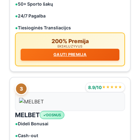
50+ Sporto šakų
24/7 Pagalba
Tiesioginės Transliacijcs
200% Premija
EKSKLUZYVUS
GAUTI PREMIJĄ
8.9/10
★★★★★
3
MELBET
DOSNUS
Dideli Bonusai
Cash-out