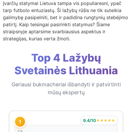
Įvarčių statymai Lietuva tampa vis populiaresni, ypač
tarp futbolo entuziastų. Ši lažybų rūšis ne tik suteikia
galimybę pasipelniti, bet ir padidina rungtynių stebėjimo
patirtį. Kaip teisingai pasirinkti statymus? Šiame
straipsnyje aptarsime svarbiausius aspektus ir
strategijas, kurias verta žinoti.
Top 4 Lažybų
Svetainės Lithuania
Geriausi bukmacheriai išbandyti ir patvirtinti
mūsų ekspertų
9.4/10
★★★★★
1