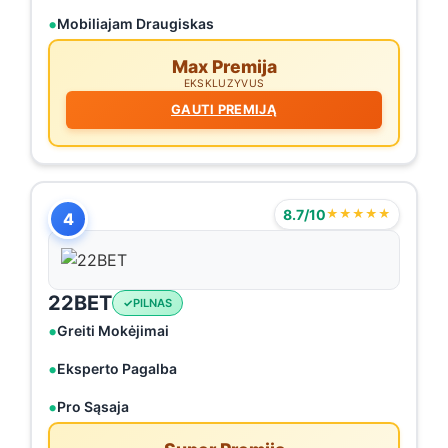
Mobiliajam Draugiskas
Max Premija
EKSKLUZYVUS
GAUTI PREMIJĄ
8.7/10
★★★★★
4
22BET
PILNAS
Greiti Mokėjimai
Eksperto Pagalba
Pro Sąsaja