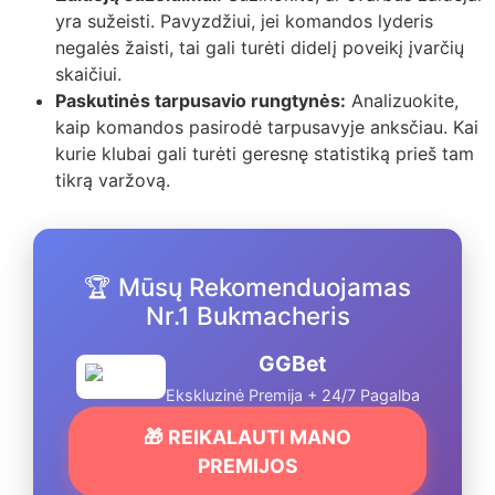
yra sužeisti. Pavyzdžiui, jei komandos lyderis
negalės žaisti, tai gali turėti didelį poveikį įvarčių
skaičiui.
Paskutinės tarpusavio rungtynės:
Analizuokite,
kaip komandos pasirodė tarpusavyje anksčiau. Kai
kurie klubai gali turėti geresnę statistiką prieš tam
tikrą varžovą.
🏆 Mūsų Rekomenduojamas
Nr.1 Bukmacheris
GGBet
Ekskluzinė Premija + 24/7 Pagalba
🎁 REIKALAUTI MANO
PREMIJOS