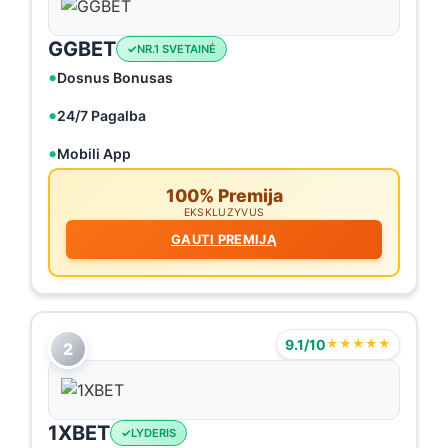
GGBET
NR.1 SVETAINĖ
Dosnus Bonusas
24/7 Pagalba
Mobili App
100% Premija
EKSKLUZYVUS
GAUTI PREMIJĄ
9.1/10
★★★★★
2
1XBET
LYDERIS