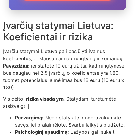
Įvarčių statymai Lietuva:
Koeficientai ir rizika
Įvarčių statymai Lietuva gali pasiūlyti įvairius
koeficientus, priklausomai nuo rungtynių ir komandų.
Pavyzdžiui:
jei statote 10 eurų už tai, kad rungtynėse
bus daugiau nei 2.5 įvarčių, o koeficientas yra 1.80,
tuomet potencialus laimėjimas bus 18 eurų (10 eurų x
1.80).
Vis dėlto,
rizika visada yra
. Statydami turėtumėte
atsižvelgti į:
Pervargimą:
Neperstatykite ir neprovokuokite
savęs, jei pralaimėjote. Svarbu laikytis biudžeto.
Psichologinį spaudimą:
Lažybos gali sukelti