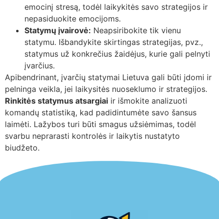
emocinį stresą, todėl laikykitės savo strategijos ir
nepasiduokite emocijoms.
Statymų įvairovė:
Neapsiribokite tik vienu
statymu. Išbandykite skirtingas strategijas, pvz.,
statymus už konkrečius žaidėjus, kurie gali pelnyti
įvarčius.
Apibendrinant, įvarčių statymai Lietuva gali būti įdomi ir
pelninga veikla, jei laikysitės nuoseklumo ir strategijos.
Rinkitės statymus atsargiai
ir išmokite analizuoti
komandų statistiką, kad padidintumėte savo šansus
laimėti. Lažybos turi būti smagus užsiėmimas, todėl
svarbu neprarasti kontrolės ir laikytis nustatyto
biudžeto.