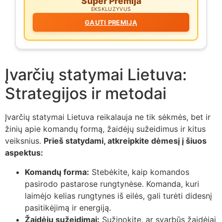
Super Premija
EKSKLUZYVUS
GAUTI PREMIJĄ
Įvarčių statymai Lietuva:
Strategijos ir metodai
Įvarčių statymai Lietuva reikalauja ne tik sėkmės, bet ir
žinių apie komandų formą, žaidėjų sužeidimus ir kitus
veiksnius.
Prieš statydami, atkreipkite dėmesį į šiuos
aspektus:
Komandų forma:
Stebėkite, kaip komandos
pasirodo pastarose rungtynėse. Komanda, kuri
laimėjo kelias rungtynes iš eilės, gali turėti didesnį
pasitikėjimą ir energiją.
Žaidėjų sužeidimai:
Sužinokite, ar svarbūs žaidėjai