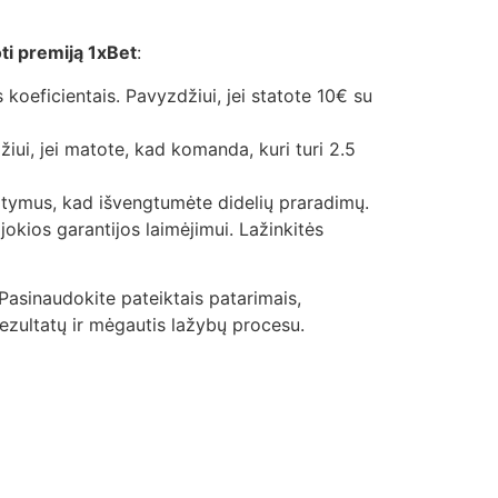
ti premiją 1xBet
:
 koeficientais. Pavyzdžiui, jei statote 10€ su
žiui, jei matote, kad komanda, kuri turi 2.5
tatymus, kad išvengtumėte didelių praradimų.
jokios garantijos laimėjimui. Lažinkitės
asinaudokite pateiktais patarimais,
 rezultatų ir mėgautis lažybų procesu.