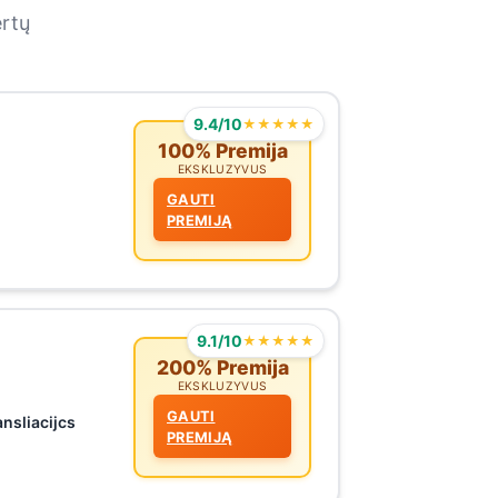
ertų
9.4/10
★★★★★
100% Premija
EKSKLUZYVUS
GAUTI
PREMIJĄ
9.1/10
★★★★★
200% Premija
EKSKLUZYVUS
GAUTI
ansliacijcs
PREMIJĄ