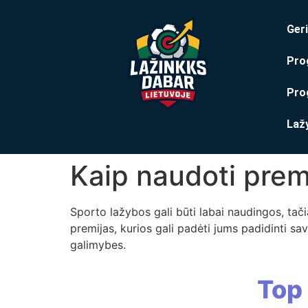
Geri
Pro
Pro
Laž
Kaip naudoti prem
Sporto lažybos gali būti labai naudingos, tači
premijas, kurios gali padėti jums padidinti s
galimybes.
Top