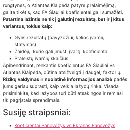
rungtynes, o Atlantas Klaipėda patyrė pralaimėjimą,
galite tikėtis, kad FA Šiauliai koeficientai gali sumažėti.
Patartina lažintis ne tik į galutinį rezultatą, bet ir į kitus
variantus, tokius kaip:
Gylis rezultatų (pavyzdžiui, kelios įvarčių
statymas)
Žaidėjų, kurie gali įmušti įvartį, koeficientai
Praleistų įvarčių skaičius
Apibendrinant, renkantis koeficientus FA Šiauliai vs
Atlantas Klaipėda, būtina atsižvelgti į daugelį faktorių.
Rizikų valdymas ir nuolatinė informacijos analizė
padės
jums geriau suprasti, kaip veikia lažybų rinka. Visada
prisiminkite, kad lažybos turi būti atsakingos ir remiasi
tik pagrįstais sprendimais.
Susiję straipsniai:
Koeficientai Panevėžys vs Ekranas Panevėžys