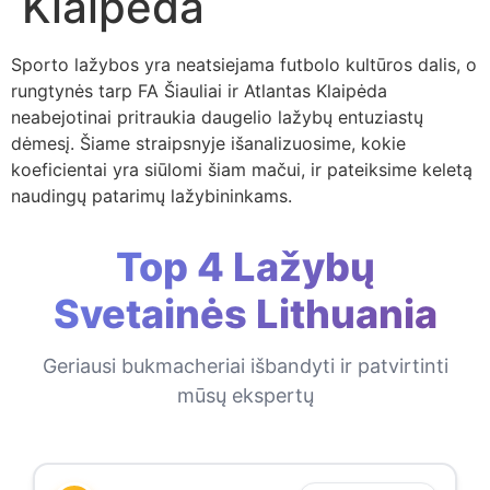
Klaipėda
Sporto lažybos yra neatsiejama futbolo kultūros dalis, o
rungtynės tarp FA Šiauliai ir Atlantas Klaipėda
neabejotinai pritraukia daugelio lažybų entuziastų
dėmesį. Šiame straipsnyje išanalizuosime, kokie
koeficientai yra siūlomi šiam mačui, ir pateiksime keletą
naudingų patarimų lažybininkams.
Top 4 Lažybų
Svetainės Lithuania
Geriausi bukmacheriai išbandyti ir patvirtinti
mūsų ekspertų