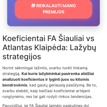
🎁 REIKALAUTI MANO
PREMIJOS
Koeficientai FA Šiauliai vs
Atlantas Klaipėda: Lažybų
strategijos
Norint sėkmingai lažintis, svarbu turėti tinkamą
strategiją.
Kai kurie lažybininkai pasirenka atidžiai
analizuoti koeficientus ir lyginti juos su kitomis
bendrovėmis
, kad gautų geriausią pasiūlymą. Be to,
svarbu stebėti, kaip keičiasi koeficientai artėjant
rungtynėms, nes tai gali rodyti rinkos tendencijas.
Pavyzdžiui, jei FA Šiauliai laimėjo paskutines dvi