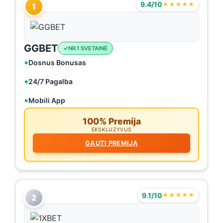
9.4/10
★★★★★
1
GGBET
NR.1 SVETAINĖ
Dosnus Bonusas
24/7 Pagalba
Mobili App
100% Premija
EKSKLUZYVUS
GAUTI PREMIJĄ
9.1/10
★★★★★
2