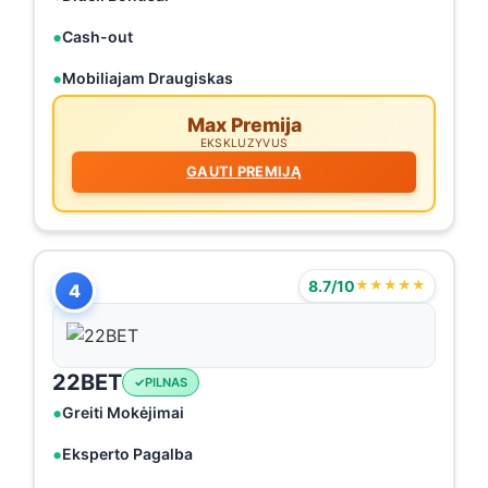
Cash-out
Mobiliajam Draugiskas
Max Premija
EKSKLUZYVUS
GAUTI PREMIJĄ
8.7/10
★★★★★
4
22BET
PILNAS
Greiti Mokėjimai
Eksperto Pagalba