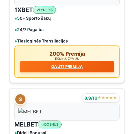
1XBET
LYDERIS
50+ Sporto šakų
24/7 Pagalba
Tiesioginės Transliacijcs
200% Premija
EKSKLUZYVUS
GAUTI PREMIJĄ
8.9/10
★★★★★
3
MELBET
DOSNUS
Dideli Bonusai