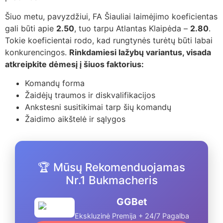
Šiuo metu, pavyzdžiui, FA Šiauliai laimėjimo koeficientas
gali būti apie
2.50
, tuo tarpu Atlantas Klaipėda –
2.80
.
Tokie koeficientai rodo, kad rungtynės turėtų būti labai
konkurencingos.
Rinkdamiesi lažybų variantus, visada
atkreipkite dėmesį į šiuos faktorius:
Komandų forma
Žaidėjų traumos ir diskvalifikacijos
Ankstesni susitikimai tarp šių komandų
Žaidimo aikštelė ir sąlygos
🏆 Mūsų Rekomenduojamas
Nr.1 Bukmacheris
GGBet
Ekskluzinė Premija + 24/7 Pagalba