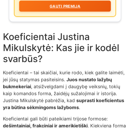
GAUTI PREMIJĄ
Koeficientai Justina
Mikulskytė: Kas jie ir kodėl
svarbūs?
Koeficientai – tai skaičiai, kurie rodo, kiek galite laimėti,
jei jūsų statymas pasiteisins.
Juos nustato lažybų
bukmekeriai
, atsižvelgdami į daugybę veiksnių, tokių
kaip komandos forma, žaidėjų sužalojimai ir istorija.
Justina Mikulskytė pabrėžia, kad
suprasti koeficientus
yra būtina sėkmingoms lažyboms
.
Koeficientai gali būti pateikiami trijose formose:
dešimtainiai, frakciniai ir amerikietiški
. Kiekviena forma