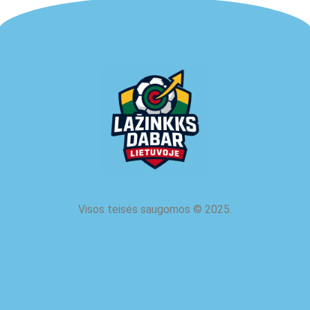
Visos teisės saugomos
©
2025.
apie mus