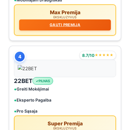
Max Premija
EKSKLUZYVUS
GAUTI PREMIJĄ
8.7/10
★★★★★
4
22BET
PILNAS
Greiti Mokėjimai
Eksperto Pagalba
Pro Sąsaja
Super Premija
EKSKLUZYVUS