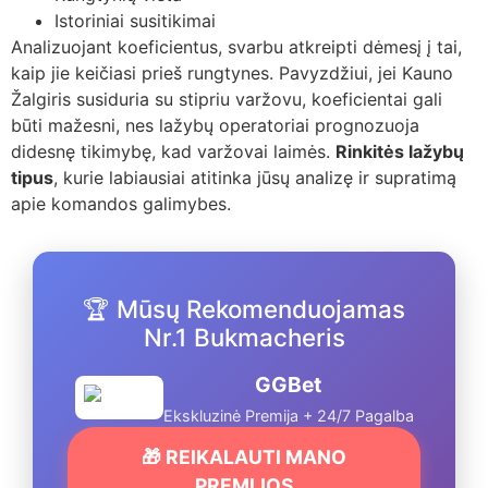
Istoriniai susitikimai
Analizuojant koeficientus, svarbu atkreipti dėmesį į tai,
kaip jie keičiasi prieš rungtynes. Pavyzdžiui, jei Kauno
Žalgiris susiduria su stipriu varžovu, koeficientai gali
būti mažesni, nes lažybų operatoriai prognozuoja
didesnę tikimybę, kad varžovai laimės.
Rinkitės lažybų
tipus
, kurie labiausiai atitinka jūsų analizę ir supratimą
apie komandos galimybes.
🏆 Mūsų Rekomenduojamas
Nr.1 Bukmacheris
GGBet
Ekskluzinė Premija + 24/7 Pagalba
🎁 REIKALAUTI MANO
PREMIJOS