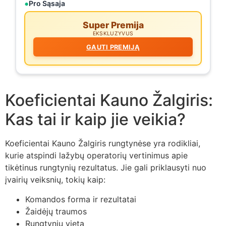
Pro Sąsaja
Super Premija
EKSKLUZYVUS
GAUTI PREMIJĄ
Koeficientai Kauno Žalgiris:
Kas tai ir kaip jie veikia?
Koeficientai Kauno Žalgiris rungtynėse yra rodikliai,
kurie atspindi lažybų operatorių vertinimus apie
tikėtinus rungtynių rezultatus. Jie gali priklausyti nuo
įvairių veiksnių, tokių kaip:
Komandos forma ir rezultatai
Žaidėjų traumos
Rungtynių vieta