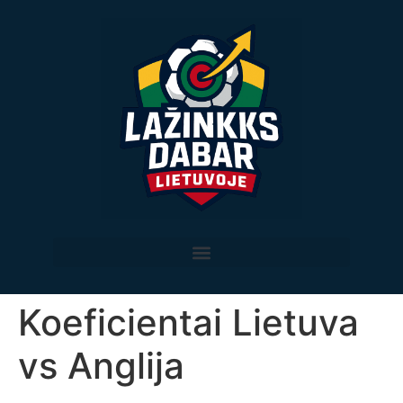
Koeficientai Lietuva
vs Anglija