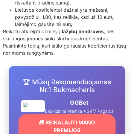
(įskaitant pradinę sumą).
Lietuvos koeficientai dažnai yra mažesni,
pavyzdžiui, 1.80, kas reiškia, kad už 10 eurų
laimėjimo gausite 18 eurų.
Reikėtų atkreipti dėmesį į
lažybų bendroves
, nes
skirtingos įmonės siūlo skirtingus koeficientus.
Pasirinkite tokią, kuri siūlo geriausius koeficientus jūsų
norimoms rungtynėms.
🏆 Mūsų Rekomenduojamas
Nr.1 Bukmacheris
GGBet
Ekskluzinė Premija + 24/7 Pagalba
🎁 REIKALAUTI MANO
PREMIJOS