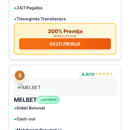
24/7 Pagalba
Tiesioginės Transliacijcs
200% Premija
EKSKLUZYVUS
GAUTI PREMIJĄ
8.9/10
★★★★★
3
MELBET
DOSNUS
Dideli Bonusai
Cash-out
Mobiliajam Draugiskas