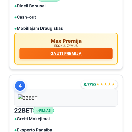
Dideli Bonusai
Cash-out
Mobiliajam Draugiskas
Max Premija
EKSKLUZYVUS
GAUTI PREMIJĄ
8.7/10
★★★★★
4
22BET
PILNAS
Greiti Mokėjimai
Eksperto Pagalba