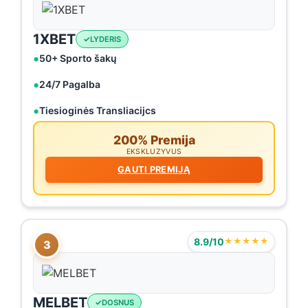
1XBET
LYDERIS
50+ Sporto šakų
24/7 Pagalba
Tiesioginės Transliacijcs
200% Premija
EKSKLUZYVUS
GAUTI PREMIJĄ
8.9/10
★★★★★
3
MELBET
DOSNUS