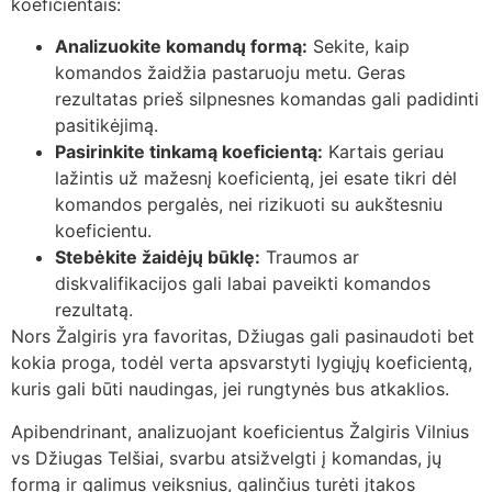
koeficientais:
Analizuokite komandų formą:
Sekite, kaip
komandos žaidžia pastaruoju metu. Geras
rezultatas prieš silpnesnes komandas gali padidinti
pasitikėjimą.
Pasirinkite tinkamą koeficientą:
Kartais geriau
lažintis už mažesnį koeficientą, jei esate tikri dėl
komandos pergalės, nei rizikuoti su aukštesniu
koeficientu.
Stebėkite žaidėjų būklę:
Traumos ar
diskvalifikacijos gali labai paveikti komandos
rezultatą.
Nors Žalgiris yra favoritas, Džiugas gali pasinaudoti bet
kokia proga, todėl verta apsvarstyti lygiųjų koeficientą,
kuris gali būti naudingas, jei rungtynės bus atkaklios.
Apibendrinant, analizuojant koeficientus Žalgiris Vilnius
vs Džiugas Telšiai, svarbu atsižvelgti į komandas, jų
formą ir galimus veiksnius, galinčius turėti įtakos