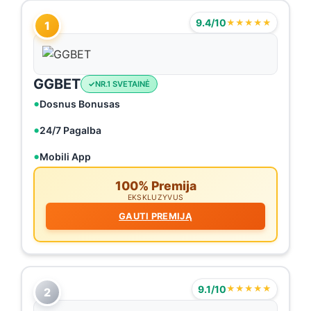
9.4/10
★★★★★
1
GGBET
NR.1 SVETAINĖ
Dosnus Bonusas
24/7 Pagalba
Mobili App
100% Premija
EKSKLUZYVUS
GAUTI PREMIJĄ
9.1/10
★★★★★
2