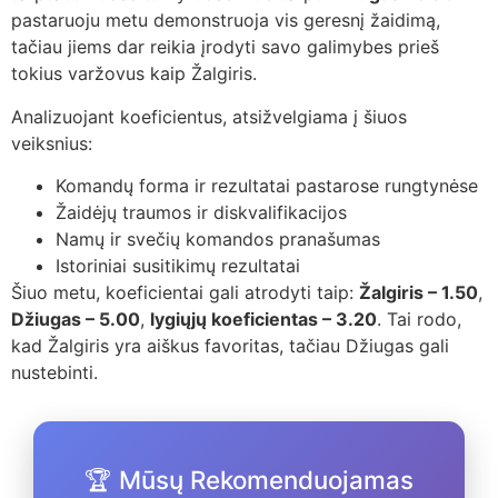
pastaruoju metu demonstruoja vis geresnį žaidimą,
tačiau jiems dar reikia įrodyti savo galimybes prieš
tokius varžovus kaip Žalgiris.
Analizuojant koeficientus, atsižvelgiama į šiuos
veiksnius:
Komandų forma ir rezultatai pastarose rungtynėse
Žaidėjų traumos ir diskvalifikacijos
Namų ir svečių komandos pranašumas
Istoriniai susitikimų rezultatai
Šiuo metu, koeficientai gali atrodyti taip:
Žalgiris – 1.50
,
Džiugas – 5.00
,
lygiųjų koeficientas – 3.20
. Tai rodo,
kad Žalgiris yra aiškus favoritas, tačiau Džiugas gali
nustebinti.
🏆 Mūsų Rekomenduojamas