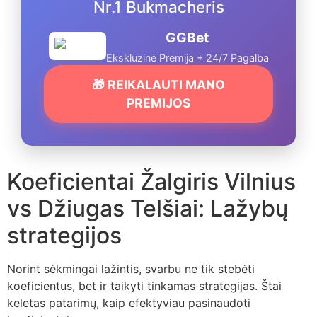
Nr.1 Bukmacheris
GGBet
Ekskluzinė Premija + 24/7 Pagalba
🎁 REIKALAUTI MANO
PREMIJOS
Koeficientai Žalgiris Vilnius
vs Džiugas Telšiai: Lažybų
strategijos
Norint sėkmingai lažintis, svarbu ne tik stebėti
koeficientus, bet ir taikyti tinkamas strategijas. Štai
keletas patarimų, kaip efektyviau pasinaudoti