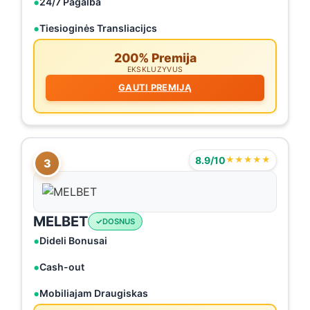
24/7 Pagalba
Tiesioginės Transliacijcs
200% Premija
EKSKLUZYVUS
GAUTI PREMIJĄ
8.9/10
★★★★★
3
MELBET
DOSNUS
Dideli Bonusai
Cash-out
Mobiliajam Draugiskas