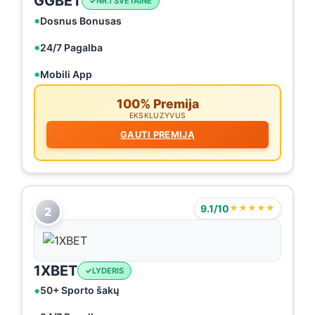
GGBET
NR.1 SVETAINĖ
Dosnus Bonusas
24/7 Pagalba
Mobili App
100% Premija
EKSKLUZYVUS
GAUTI PREMIJĄ
9.1/10
★★★★★
2
1XBET
LYDERIS
50+ Sporto šakų