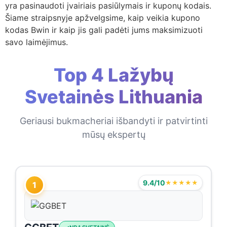
yra pasinaudoti įvairiais pasiūlymais ir kuponų kodais.
Šiame straipsnyje apžvelgsime, kaip veikia kupono
kodas Bwin ir kaip jis gali padėti jums maksimizuoti
savo laimėjimus.
Top 4 Lažybų
Svetainės Lithuania
Geriausi bukmacheriai išbandyti ir patvirtinti
mūsų ekspertų
9.4/10
★★★★★
1