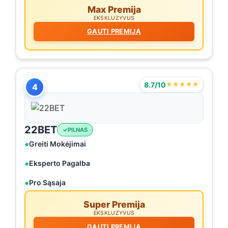
Max Premija
EKSKLUZYVUS
GAUTI PREMIJĄ
8.7/10
★★★★★
4
22BET
PILNAS
Greiti Mokėjimai
Eksperto Pagalba
Pro Sąsaja
Super Premija
EKSKLUZYVUS
GAUTI PREMIJĄ