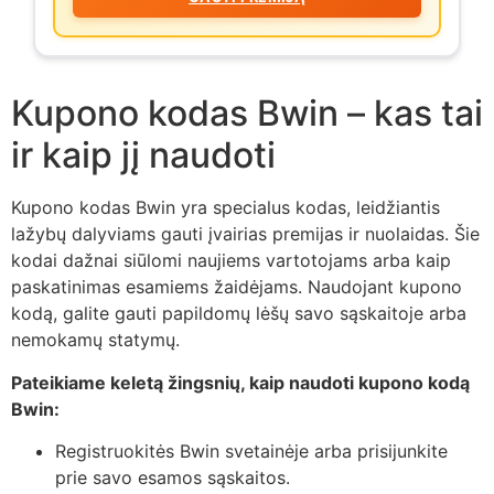
Kupono kodas Bwin – kas tai
ir kaip jį naudoti
Kupono kodas Bwin yra specialus kodas, leidžiantis
lažybų dalyviams gauti įvairias premijas ir nuolaidas. Šie
kodai dažnai siūlomi naujiems vartotojams arba kaip
paskatinimas esamiems žaidėjams. Naudojant kupono
kodą, galite gauti papildomų lėšų savo sąskaitoje arba
nemokamų statymų.
Pateikiame keletą žingsnių, kaip naudoti kupono kodą
Bwin:
Registruokitės Bwin svetainėje arba prisijunkite
prie savo esamos sąskaitos.