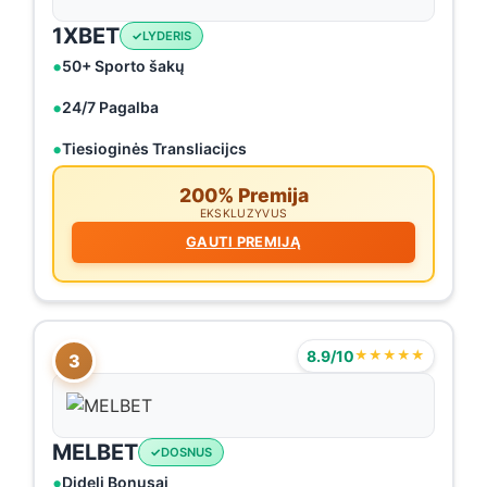
1XBET
LYDERIS
50+ Sporto šakų
24/7 Pagalba
Tiesioginės Transliacijcs
200% Premija
EKSKLUZYVUS
GAUTI PREMIJĄ
8.9/10
★★★★★
3
MELBET
DOSNUS
Dideli Bonusai