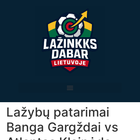
Lažybų patarimai
Banga Gargždai vs