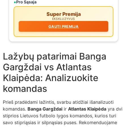
Pro Sąsaja
Super Premija
EKSKLUZYVUS
GAUTI PREMIJĄ
Lažybų patarimai Banga
Gargždai vs Atlantas
Klaipėda: Analizuokite
komandas
Prieš pradėdami lažintis, svarbu atidžiai išanalizuoti
komandas.
Banga Gargždai
ir
Atlantas Klaipėda
yra dvi
stiprios Lietuvos futbolo lygos komandos, kurios turi
savo stipriąsias ir silpnąsias puses. Rekomenduojame