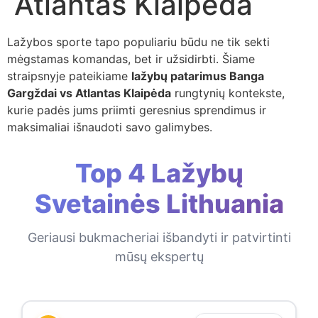
Atlantas Klaipėda
Lažybos sporte tapo populiariu būdu ne tik sekti
mėgstamas komandas, bet ir užsidirbti. Šiame
straipsnyje pateikiame
lažybų patarimus Banga
Gargždai vs Atlantas Klaipėda
rungtynių kontekste,
kurie padės jums priimti geresnius sprendimus ir
maksimaliai išnaudoti savo galimybes.
Top 4 Lažybų
Svetainės Lithuania
Geriausi bukmacheriai išbandyti ir patvirtinti
mūsų ekspertų