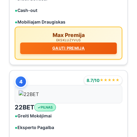
Cash-out
Mobiliajam Draugiskas
Max Premija
EKSKLUZYVUS
GAUTI PREMIJĄ
8.7/10
★★★★★
4
22BET
PILNAS
Greiti Mokėjimai
Eksperto Pagalba