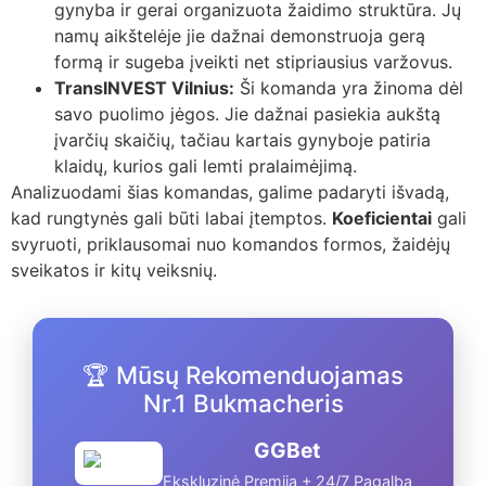
gynyba ir gerai organizuota žaidimo struktūra. Jų
namų aikštelėje jie dažnai demonstruoja gerą
formą ir sugeba įveikti net stipriausius varžovus.
TransINVEST Vilnius:
Ši komanda yra žinoma dėl
savo puolimo jėgos. Jie dažnai pasiekia aukštą
įvarčių skaičių, tačiau kartais gynyboje patiria
klaidų, kurios gali lemti pralaimėjimą.
Analizuodami šias komandas, galime padaryti išvadą,
kad rungtynės gali būti labai įtemptos.
Koeficientai
gali
svyruoti, priklausomai nuo komandos formos, žaidėjų
sveikatos ir kitų veiksnių.
🏆 Mūsų Rekomenduojamas
Nr.1 Bukmacheris
GGBet
Ekskluzinė Premija + 24/7 Pagalba