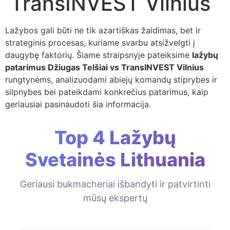
TransINVEST Vilnius
Lažybos gali būti ne tik azartiškas žaidimas, bet ir
strateginis procesas, kuriame svarbu atsižvelgti į
daugybę faktorių. Šiame straipsnyje pateiksime
lažybų
patarimus Džiugas Telšiai vs TransINVEST Vilnius
rungtynėms, analizuodami abiejų komandų stiprybes ir
silpnybes bei pateikdami konkrečius patarimus, kaip
geriausiai pasinaudoti šia informacija.
Top 4 Lažybų
Svetainės Lithuania
Geriausi bukmacheriai išbandyti ir patvirtinti
mūsų ekspertų