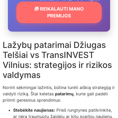
🎁 REIKALAUTI MANO
PREMIJOS
Lažybų patarimai Džiugas
Telšiai vs TransINVEST
Vilnius: strategijos ir rizikos
valdymas
Norint sėkmingai lažintis, būtina turėti aiškią strategiją ir
valdyti riziką. Štai keletas
patarimų
, kurie gali padėti
priimti geresnius sprendimus:
Stebėkite naujienas:
Prieš rungtynes patikrinkite,
ar nėra traumuotų žaidėjų ar kitų svarbių naujienų,