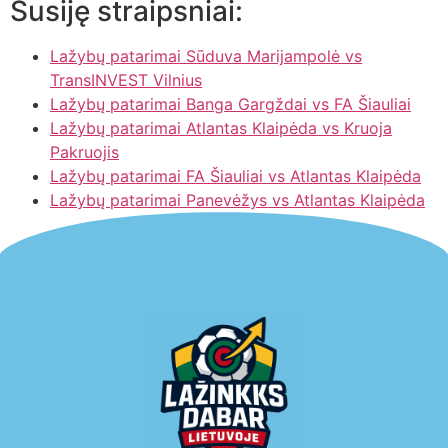
Susiję straipsniai:
Lažybų patarimai Sūduva Marijampolė vs
TransINVEST Vilnius
Lažybų patarimai Banga Gargždai vs FA Šiauliai
Lažybų patarimai Atlantas Klaipėda vs Kruoja
Pakruojis
Lažybų patarimai FA Šiauliai vs Atlantas Klaipėda
Lažybų patarimai Panevėžys vs Atlantas Klaipėda