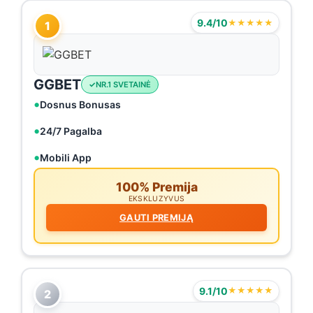
9.4/10
★★★★★
1
GGBET
NR.1 SVETAINĖ
Dosnus Bonusas
24/7 Pagalba
Mobili App
100% Premija
EKSKLUZYVUS
GAUTI PREMIJĄ
9.1/10
★★★★★
2