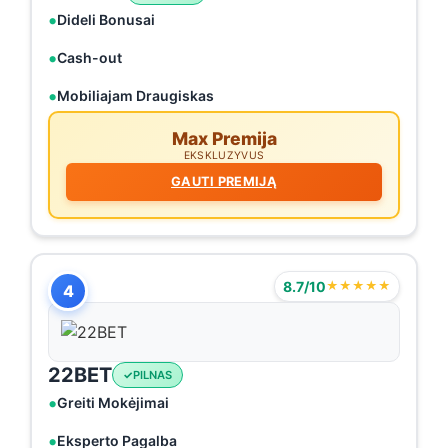
Dideli Bonusai
Cash-out
Mobiliajam Draugiskas
Max Premija
EKSKLUZYVUS
GAUTI PREMIJĄ
8.7/10
★★★★★
4
22BET
PILNAS
Greiti Mokėjimai
Eksperto Pagalba