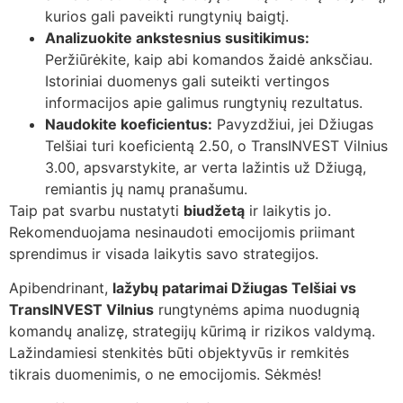
kurios gali paveikti rungtynių baigtį.
Analizuokite ankstesnius susitikimus:
Peržiūrėkite, kaip abi komandos žaidė anksčiau.
Istoriniai duomenys gali suteikti vertingos
informacijos apie galimus rungtynių rezultatus.
Naudokite koeficientus:
Pavyzdžiui, jei Džiugas
Telšiai turi koeficientą 2.50, o TransINVEST Vilnius
3.00, apsvarstykite, ar verta lažintis už Džiugą,
remiantis jų namų pranašumu.
Taip pat svarbu nustatyti
biudžetą
ir laikytis jo.
Rekomenduojama nesinaudoti emocijomis priimant
sprendimus ir visada laikytis savo strategijos.
Apibendrinant,
lažybų patarimai Džiugas Telšiai vs
TransINVEST Vilnius
rungtynėms apima nuodugnią
komandų analizę, strategijų kūrimą ir rizikos valdymą.
Lažindamiesi stenkitės būti objektyvūs ir remkitės
tikrais duomenimis, o ne emocijomis. Sėkmės!