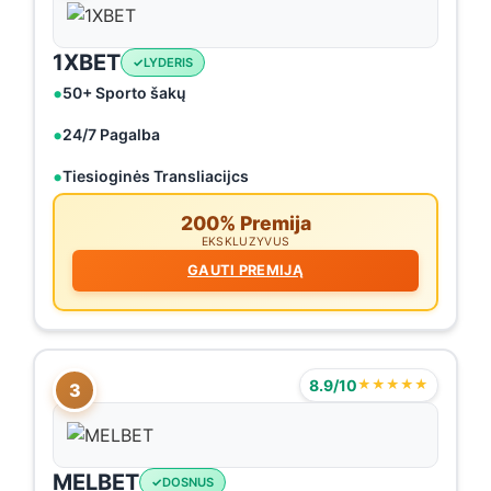
1XBET
LYDERIS
50+ Sporto šakų
24/7 Pagalba
Tiesioginės Transliacijcs
200% Premija
EKSKLUZYVUS
GAUTI PREMIJĄ
8.9/10
★★★★★
3
MELBET
DOSNUS