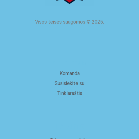
Visos teisės saugomos
©
2025.
apie mus
Komanda
Susisiekite su
Tinklaraštis
Teisinis