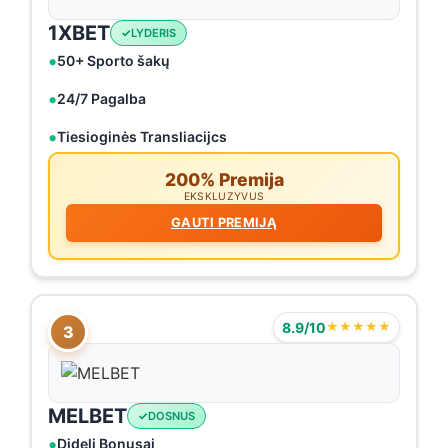
1XBET
LYDERIS
50+ Sporto šakų
24/7 Pagalba
Tiesioginės Transliacijcs
200% Premija
EKSKLUZYVUS
GAUTI PREMIJĄ
8.9/10
★★★★★
3
MELBET
DOSNUS
Dideli Bonusai