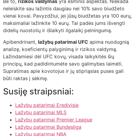
Be to,
rizikos valdymas
yra esminis aspektas. Niekada
neleiskite sau lažintis daugiau nei 10% savo biudžeto
vienai kovai. Pavyzdžiui, jei jūsų biudžetas yra 100 eurų,
maksimaliai lažinkite 10 eurų. Tai padės jums išvengti
didelių nuostolių ir išlaikyti ilgalaikį pelningumą.
Apibendrinant,
lažybų patarimai UFC
apima nuodugnią
analizę, koeficientų palyginimą ir rizikos valdymą.
Lažindamiesi dėl UFC kovų, visada laikykitės šių
principų, kad padidintumėte savo galimybes laimėti.
Supratimas apie kovotojus ir jų stipriąsias puses gali
būti raktas į sėkmę.
Susiję straipsniai:
Lažybų patarimai Eredivisie
Lažybų patarimai MLS
Lažybų patarimai Premier League
Lažybų patarimai Bundesliga
Lažybų patarimai NBA