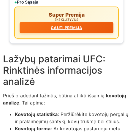
Pro Sąsaja
Super Premija
EKSKLUZYVUS
GAUTI PREMIJĄ
Lažybų patarimai UFC:
Rinktinės informacijos
analizė
Prieš pradedant lažintis, būtina atlikti išsamią
kovotojų
analizę
. Tai apima:
Kovotojų statistika:
Peržiūrėkite kovotojų pergalių
ir pralaimėjimų santykį, kovų trukmę bei stilius.
Kovotojų forma:
Ar kovotojas pastaruoju metu