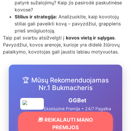
patyrė sužalojimų? Kaip jis pasirodė paskutinėse
kovose?
Stilius ir strategija:
Analizuokite, kaip kovotojų
stiliai gali paveikti kovą – pavyzdžiui, grappleris
prieš smūgiuotoją.
Taip pat svarbu atsižvelgti į
kovos vietą ir sąlygas
.
Pavyzdžiui, kovos arenoje, kurioje yra didelė žiūrovų
palaikymo, kovotojas gali jaustis labiau motyvuotas.
🏆 Mūsų Rekomenduojamas
Nr.1 Bukmacheris
GGBet
Ekskluzinė Premija + 24/7 Pagalba
🎁 REIKALAUTI MANO
PREMIJOS