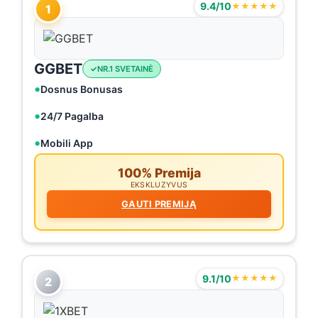
9.4/10
★★★★★
1
GGBET
NR.1 SVETAINĖ
Dosnus Bonusas
24/7 Pagalba
Mobili App
100% Premija
EKSKLUZYVUS
GAUTI PREMIJĄ
9.1/10
★★★★★
2