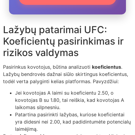
Lažybų patarimai UFC:
Koeficientų pasirinkimas ir
rizikos valdymas
Pasirinkus kovotojus, būtina analizuoti
koeficientus
.
Lažybų bendrovės dažnai siūlo skirtingus koeficientus,
todėl verta palyginti kelias platformas. Pavyzdžiui:
Jei kovotojas A laimi su koeficientu 2.50, o
kovotojas B su 1.80, tai reiškia, kad kovotojas A
laikomas silpnesniu.
Patartina pasirinkti lažybas, kuriose koeficientai
yra didesni nei 2.00, kad padidintumėte potencialų
laimėjimą.