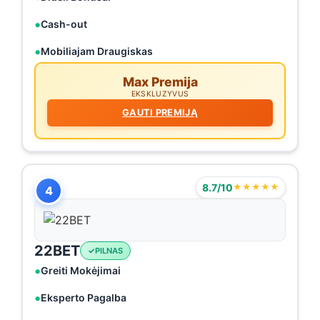
Cash-out
Mobiliajam Draugiskas
Max Premija
EKSKLUZYVUS
GAUTI PREMIJĄ
8.7/10
★★★★★
4
22BET
PILNAS
Greiti Mokėjimai
Eksperto Pagalba