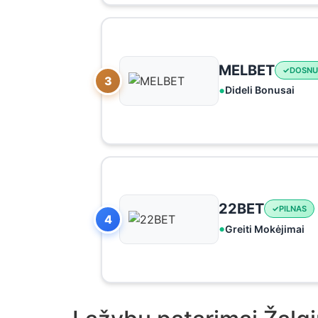
MELBET
DOSNU
3
Dideli Bonusai
22BET
PILNAS
4
Greiti Mokėjimai