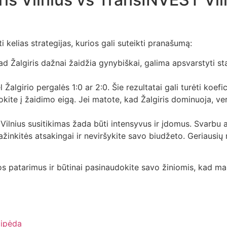
 kelias strategijas, kurios gali suteikti pranašumą:
kad Žalgiris dažnai žaidžia gynybiškai, galima apsvarstyti s
l Žalgirio pergalės 1:0 ar 2:0. Šie rezultatai gali turėti koefi
kite į žaidimo eigą. Jei matote, kad Žalgiris dominuoja, vert
 Vilnius susitikimas žada būti intensyvus ir įdomus. Svarbu a
žinkitės atsakingai ir neviršykite savo biudžeto. Geriausių re
os patarimus ir būtinai pasinaudokite savo žiniomis, kad m
aipėda