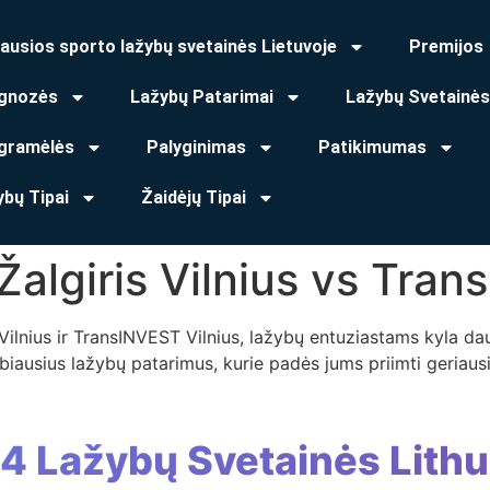
ausios sporto lažybų svetainės Lietuvoje
Premijos
gnozės
Lažybų Patarimai
Lažybų Svetainės
gramėlės
Palyginimas
Patikimumas
ybų Tipai
Žaidėjų Tipai
algiris Vilnius vs Tran
o Vilnius ir TransINVEST Vilnius, lažybų entuziastams kyla d
rbiausius lažybų patarimus, kurie padės jums priimti geriau
 4 Lažybų Svetainės Lithu