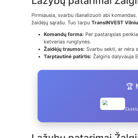
Lažybų patarimai Žalgi
Pirmiausia, svarbu išanalizuoti abi komandas
žaidėjų sąrašu. Tuo tarpu
TransINVEST Vilni
Komandų forma:
Per pastarąsias penkias
ketverias rungtynes.
Žaidėjų traumos:
Svarbu sekti, ar nėra 
Tarptautinė patirtis:
Žalgiris dalyvauja E
🏆 
Eksklu
Lažybų patarimai Žalgi