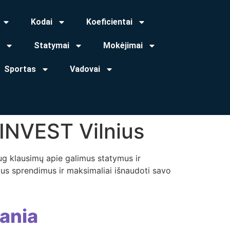
Kodai
Koeficientai
Statymai
Mokėjimai
Sportas
Vadovai
sINVEST Vilnius
aug klausimų apie galimus statymus ir
sius sprendimus ir maksimaliai išnaudoti savo
ania