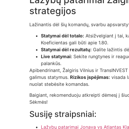
strategijos
Lažinantis dėl šių komandų, svarbu apsvarstyti
Statymai dėl totalo:
Atsižvelgiant į tai, 
Koeficientas gali būti apie 1.80.
Statymai dėl rezultatų:
Galite lažintis dė
Live statymai:
Sekite rungtynes ir reaguo
palankūs.
Apibendrinant, Žalgiris Vilnius ir TransINVEST
galimus statymus.
Rizikos įspėjimas:
visada la
nuolat stebėsite komandas.
Baigiant, rekomenduoju atkreipti dėmesį į šiu
Sėkmės!
Susiję straipsniai:
Lažybų patarimai Jonava vs Atlantas Kl