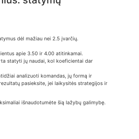
tatymus dėl mažiau nei 2.5 įvarčių.
cientus apie 3.50 ir 4.00 atitinkamai.
a statyti jų naudai, kol koeficientai dar
tidžiai analizuoti komandas, jų formą ir
zultatų pasieksite, jei laikysitės strategijos ir
aksimaliai išnaudotumėte šią lažybų galimybę.