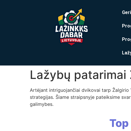
Geri
Pro
Pro
Laž
Lažybų patarimai Ž
Artėjant intriguojančiai dvikovai tarp Žalgiri
strategijas. Šiame straipsnyje pateiksime sva
galimybes.
Top