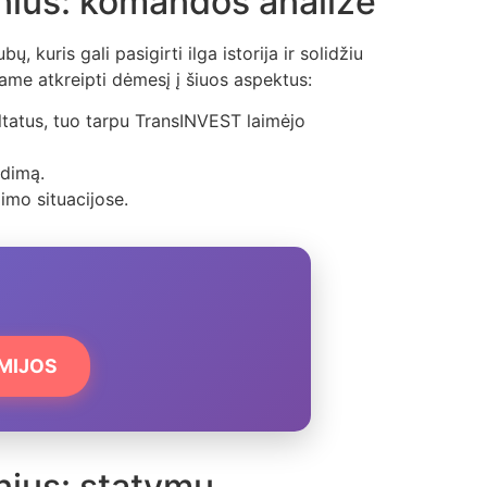
lnius: komandos analizė
ų, kuris gali pasigirti ilga istorija ir solidžiu
me atkreipti dėmesį į šiuos aspektus:
ultatus, tuo tarpu TransINVEST laimėjo
idimą.
imo situacijose.
EMIJOS
nius: statymų