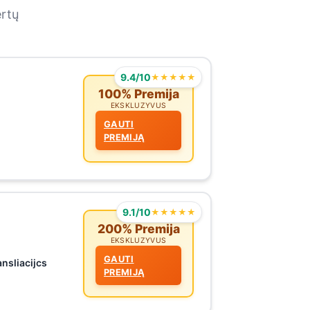
ertų
9.4/10
★★★★★
100% Premija
EKSKLUZYVUS
GAUTI
PREMIJĄ
9.1/10
★★★★★
200% Premija
EKSKLUZYVUS
GAUTI
ansliacijcs
PREMIJĄ