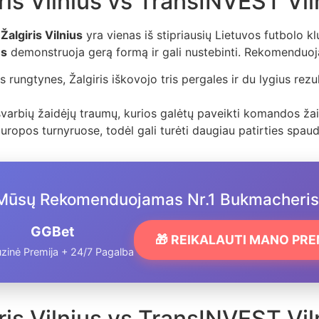
ris Vilnius vs TransINVEST Vi
.
Žalgiris Vilnius
yra vienas iš stipriausių Lietuvos futbolo klub
us
demonstruoja gerą formą ir gali nustebinti. Rekomenduoja
 rungtynes, Žalgiris iškovojo tris pergales ir du lygius rez
svarbių žaidėjų traumų, kurios galėtų paveikti komandos ža
uropos turnyruose, todėl gali turėti daugiau patirties spaud
Mūsų Rekomenduojamas Nr.1 Bukmacheris
GGBet
🎁 REIKALAUTI MANO PR
zinė Premija + 24/7 Pagalba
ris Vilnius vs TransINVEST Vil