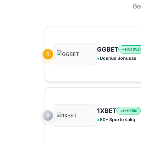
Ger
GGBET
NR.1 SVE
1
Dosnus Bonusas
1XBET
LYDERIS
2
50+ Sporto šakų