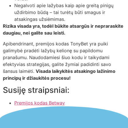
Negalvoti apie lažybas kaip apie greitą pinigų
uždirbimo būdą – tai turėtų būti smagus ir
atsakingas užsiėmimas.
Rizika visada yra, todėl būkite atsargūs ir nepraraskite
daugiau, nei galite sau leisti.
Apibendrinant, premijos kodas TonyBet yra puiki
galimybė pradėti lažybų kelionę su papildomu
pranašumu. Naudodamiesi šiuo kodu ir taikydami
efektyvias strategijas, galite žymiai padidinti savo
šansus laimėti.
Visada laikykitės atsakingo lažinimo
principų ir džiaukitės procesu!
Susiję straipsniai:
Premijos kodas Betway