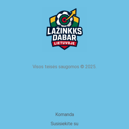
Visos teisės saugomos
©
2025.
apie mus
Komanda
Susisiekite su