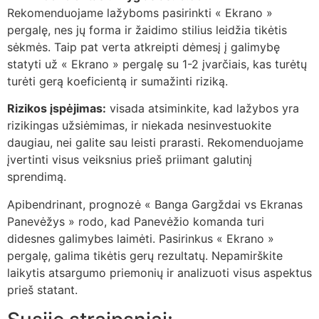
Rekomenduojame lažyboms pasirinkti « Ekrano »
pergalę, nes jų forma ir žaidimo stilius leidžia tikėtis
sėkmės. Taip pat verta atkreipti dėmesį į galimybę
statyti už « Ekrano » pergalę su 1-2 įvarčiais, kas turėtų
turėti gerą koeficientą ir sumažinti riziką.
Rizikos įspėjimas:
visada atsiminkite, kad lažybos yra
rizikingas užsiėmimas, ir niekada nesinvestuokite
daugiau, nei galite sau leisti prarasti. Rekomenduojame
įvertinti visus veiksnius prieš priimant galutinį
sprendimą.
Apibendrinant, prognozė « Banga Gargždai vs Ekranas
Panevėžys » rodo, kad Panevėžio komanda turi
didesnes galimybes laimėti. Pasirinkus « Ekrano »
pergalę, galima tikėtis gerų rezultatų. Nepamirškite
laikytis atsargumo priemonių ir analizuoti visus aspektus
prieš statant.