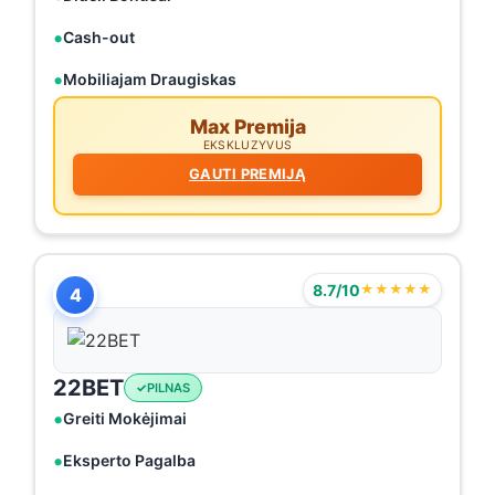
Cash-out
Mobiliajam Draugiskas
Max Premija
EKSKLUZYVUS
GAUTI PREMIJĄ
8.7/10
★★★★★
4
22BET
PILNAS
Greiti Mokėjimai
Eksperto Pagalba