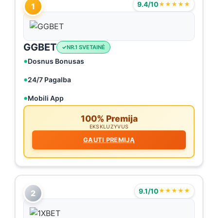
9.4/10
★★★★★
1
GGBET
NR.1 SVETAINĖ
Dosnus Bonusas
24/7 Pagalba
Mobili App
100% Premija
EKSKLUZYVUS
GAUTI PREMIJĄ
9.1/10
★★★★★
2