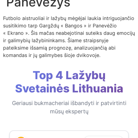
Panevėžys
Futbolo aistruoliai ir lažybų mėgėjai laukia intriguojančio
susitikimo tarp Gargždų « Bangos » ir Panevėžio
« Ekrano ». Šis mačas neabejotinai suteiks daug emocijų
ir galimybių lažybininkams. Šiame straipsnyje
pateiksime išsamią prognozę, analizuojančią abi
komandas ir jų galimybes šioje dvikovoje.
Top 4 Lažybų
Svetainės Lithuania
Geriausi bukmacheriai išbandyti ir patvirtinti
mūsų ekspertų