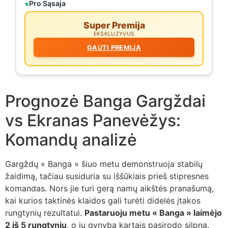
Pro Sąsaja
Super Premija
EKSKLUZYVUS
GAUTI PREMIJĄ
Prognozė Banga Gargždai
vs Ekranas Panevėžys:
Komandų analizė
Gargždų « Banga » šiuo metu demonstruoja stabilų
žaidimą, tačiau susiduria su iššūkiais prieš stipresnes
komandas. Nors jie turi gerą namų aikštės pranašumą,
kai kurios taktinės klaidos gali turėti didelės įtakos
rungtynių rezultatui.
Pastaruoju metu « Banga » laimėjo
2 iš 5 rungtynių
, o jų gynyba kartais pasirodo silpna.