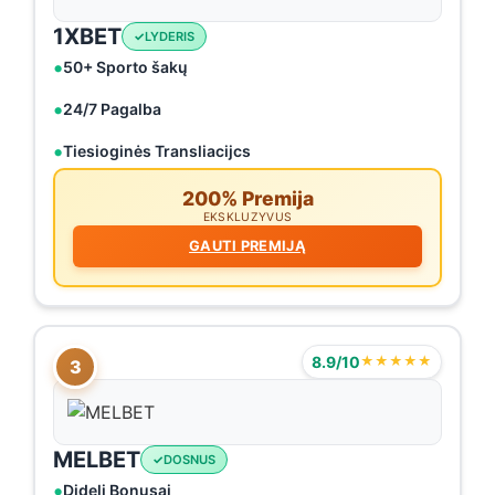
1XBET
LYDERIS
50+ Sporto šakų
24/7 Pagalba
Tiesioginės Transliacijcs
200% Premija
EKSKLUZYVUS
GAUTI PREMIJĄ
8.9/10
★★★★★
3
MELBET
DOSNUS
Dideli Bonusai