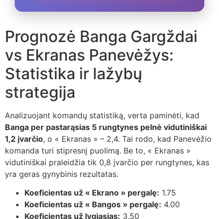
Prognozė Banga Gargždai
vs Ekranas Panevėžys:
Statistika ir lažybų
strategija
Analizuojant komandų statistiką, verta paminėti, kad
Banga per pastarąsias 5 rungtynes pelnė vidutiniškai
1,2 įvarčio
, o « Ekranas » – 2,4. Tai rodo, kad Panevėžio
komanda turi stipresnį puolimą. Be to, « Ekranas »
vidutiniškai praleidžia tik 0,8 įvarčio per rungtynes, kas
yra geras gynybinis rezultatas.
Koeficientas už « Ekrano » pergalę:
1.75
Koeficientas už « Bangos » pergalę:
4.00
Koeficientas už lygiasias:
3.50