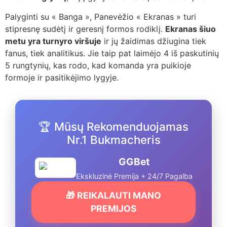
Palyginti su « Banga », Panevėžio « Ekranas » turi
stipresnę sudėtį ir geresnį formos rodiklį.
Ekranas šiuo
metu yra turnyro viršuje
ir jų žaidimas džiugina tiek
fanus, tiek analitikus. Jie taip pat laimėjo 4 iš paskutinių
5 rungtynių, kas rodo, kad komanda yra puikioje
formoje ir pasitikėjimo lygyje.
🏆 Mūsų Rekomenduojamas
Nr.1 Bukmacheris
GGBet
Ekskluzinė Premija + 24/7 Pagalba
🎁 REIKALAUTI MANO
PREMIJOS