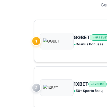
Ger
GGBET
NR.1 SVE
1
Dosnus Bonusas
1XBET
LYDERIS
2
50+ Sporto šakų