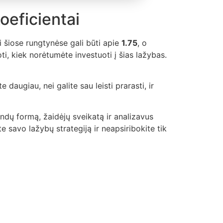
oeficientai
i šiose rungtynėse gali būti apie
1.75
, o
i, kiek norėtumėte investuoti į šias lažybas.
daugiau, nei galite sau leisti prarasti, ir
ndų formą, žaidėjų sveikatą ir analizavus
e savo lažybų strategiją ir neapsiribokite tik