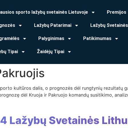
ausios sporto lažybų svetainės Lietuvoje
Premijos
gnozės
Lažybų Patarimai
Lažybų Svetainės
gramėlės
Palyginimas
Patikimumas
ybų Tipai
Žaidėjų Tipai
akruojis
orto kultūros dalis, o prognozės dėl rungtynių rezultatų gal
 prognozę dėl Kruoja ir Pakruojo komandų susitikimo, anal
 4 Lažybų Svetainės Lithu