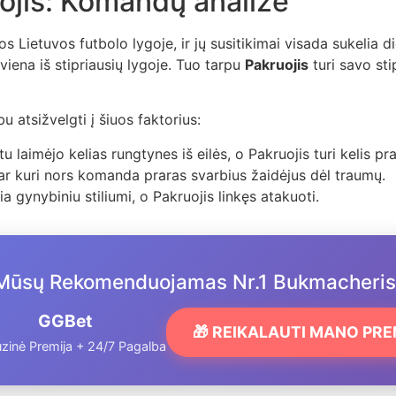
ojis: Komandų analizė
 Lietuvos futbolo lygoje, ir jų susitikimai visada sukelia 
iena iš stipriausių lygoje. Tuo tarpu
Pakruojis
turi savo sti
 atsižvelgti į šiuos faktorius:
 laimėjo kelias rungtynes iš eilės, o Pakruojis turi kelis pr
ar kuri nors komanda praras svarbius žaidėjus dėl traumų.
a gynybiniu stiliumi, o Pakruojis linkęs atakuoti.
Mūsų Rekomenduojamas Nr.1 Bukmacheris
GGBet
🎁 REIKALAUTI MANO PR
zinė Premija + 24/7 Pagalba