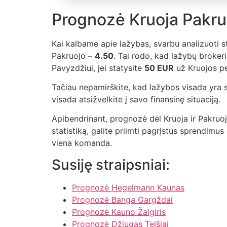
Prognozė Kruoja Pakruoj
Kai kalbame apie lažybas, svarbu analizuoti s
Pakruojo –
4.50
. Tai rodo, kad lažybų brokeri
Pavyzdžiui, jei statysite
50 EUR
už Kruojos pe
Tačiau nepamirškite, kad lažybos visada yra s
visada atsižvelkite į savo finansinę situaciją.
Apibendrinant, prognozė dėl Kruoja ir Pakruoj
statistiką, galite priimti pagrįstus sprendimu
viena komanda.
Susiję straipsniai:
Prognozė Hegelmann Kaunas
Prognozė Banga Gargždai
Prognozė Kauno Žalgiris
Prognozė Džiugas Telšiai