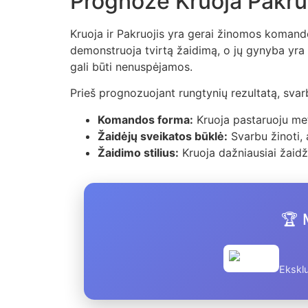
Prognozė Kruoja Pakru
Kruoja ir Pakruojis yra gerai žinomos komandos
demonstruoja tvirtą žaidimą, o jų gynyba yra v
gali būti nenuspėjamos.
Prieš prognozuojant rungtynių rezultatą, svarbu
Komandos forma:
Kruoja pastaruoju metu
Žaidėjų sveikatos būklė:
Svarbu žinoti, 
Žaidimo stilius:
Kruoja dažniausiai žaidži
🏆 
Eksklu