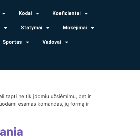
Kodai
Koeficientai
Statymai
Mokėjimai
Sportas
Vadovai
i tapti ne tik įdomiu užsiėmimu, bet ir
izuodami esamas komandas, jų formą ir
ania