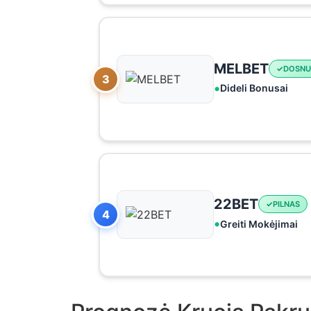
MELBET
DOSNU
3
Dideli Bonusai
22BET
PILNAS
4
Greiti Mokėjimai