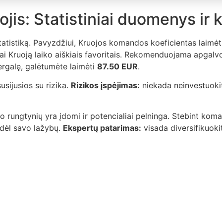
is: Statistiniai duomenys ir k
tatistiką. Pavyzdžiui, Kruojos komandos koeficientas laimėt
ai Kruoją laiko aiškiais favoritais. Rekomenduojama apgalvot
rgalę, galėtumėte laimėti
87.50 EUR
.
usijusios su rizika.
Rizikos įspėjimas:
niekada neinvestuokite 
o rungtynių yra įdomi ir potencialiai pelninga. Stebint koma
s dėl savo lažybų.
Ekspertų patarimas:
visada diversifikuokit