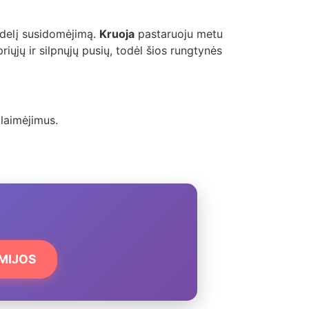
didelį susidomėjimą.
Kruoja
pastaruoju metu
priųjų ir silpnųjų pusių, todėl šios rungtynės
alaimėjimus.
EMIJOS