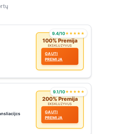
ertų
9.4/10
★★★★★
100% Premija
EKSKLUZYVUS
GAUTI
PREMIJĄ
9.1/10
★★★★★
200% Premija
EKSKLUZYVUS
GAUTI
ansliacijcs
PREMIJĄ