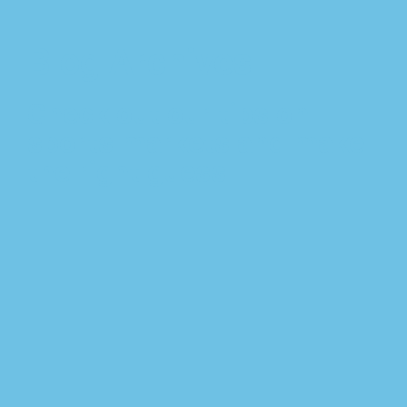
Blog Archives
Check out our tips on
sports markets and make
the right guess