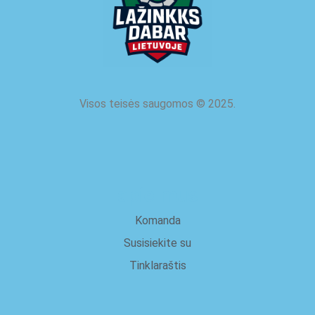
Visos teisės saugomos
©
2025.
apie mus
Komanda
Susisiekite su
Tinklaraštis