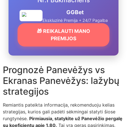
GGBet
Ekskluzinė Premija + 24/7 Pagalba
🎁 REIKALAUTI MANO
PREMIJOS
Prognozė Panevėžys vs
Ekranas Panevėžys: lažybų
strategijos
Remiantis pateikta informacija, rekomenduoju kelias
strategijas, kurios gali padėti sėkmingai statyti šiose
rungtynėse.
Pirmiausia, statykite už Panevėžio pergalę
su koeficientu apie 1.80.
Tai yra geras pasirinkimas,