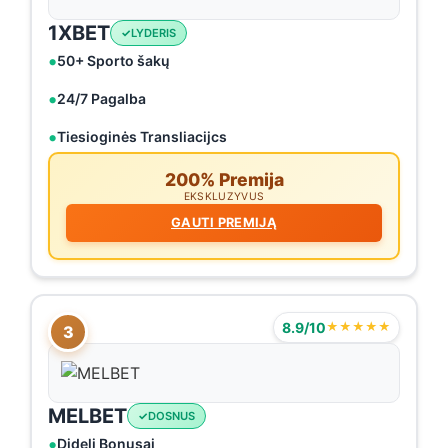
1XBET
LYDERIS
50+ Sporto šakų
24/7 Pagalba
Tiesioginės Transliacijcs
200% Premija
EKSKLUZYVUS
GAUTI PREMIJĄ
8.9/10
★★★★★
3
MELBET
DOSNUS
Dideli Bonusai