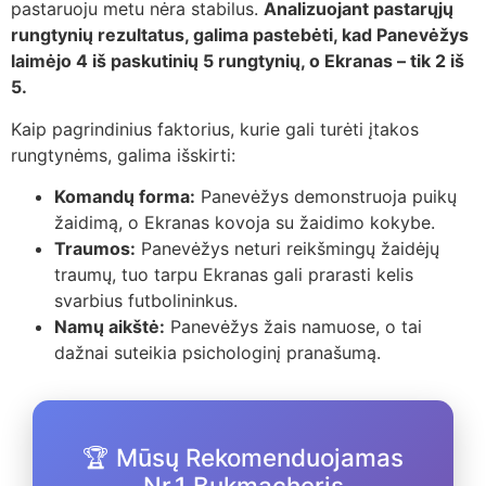
pastaruoju metu nėra stabilus.
Analizuojant pastarųjų
rungtynių rezultatus, galima pastebėti, kad Panevėžys
laimėjo 4 iš paskutinių 5 rungtynių, o Ekranas – tik 2 iš
5.
Kaip pagrindinius faktorius, kurie gali turėti įtakos
rungtynėms, galima išskirti:
Komandų forma:
Panevėžys demonstruoja puikų
žaidimą, o Ekranas kovoja su žaidimo kokybe.
Traumos:
Panevėžys neturi reikšmingų žaidėjų
traumų, tuo tarpu Ekranas gali prarasti kelis
svarbius futbolininkus.
Namų aikštė:
Panevėžys žais namuose, o tai
dažnai suteikia psichologinį pranašumą.
🏆 Mūsų Rekomenduojamas
Nr.1 Bukmacheris