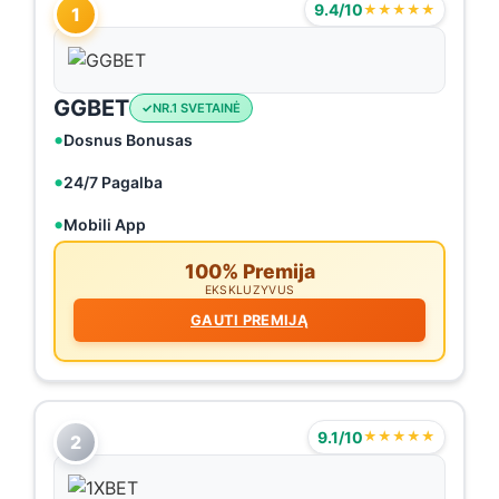
9.4/10
★★★★★
1
GGBET
NR.1 SVETAINĖ
Dosnus Bonusas
24/7 Pagalba
Mobili App
100% Premija
EKSKLUZYVUS
GAUTI PREMIJĄ
9.1/10
★★★★★
2