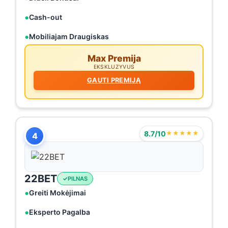
Cash-out
Mobiliajam Draugiskas
Max Premija
EKSKLUZYVUS
GAUTI PREMIJĄ
8.7/10
★★★★★
4
22BET
PILNAS
Greiti Mokėjimai
Eksperto Pagalba