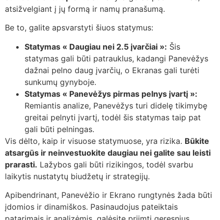
atsižvelgiant į jų formą ir namų pranašumą.
Be to, galite apsvarstyti šiuos statymus:
Statymas « Daugiau nei 2.5 įvarčiai »:
Šis
statymas gali būti patrauklus, kadangi Panevėžys
dažnai pelno daug įvarčių, o Ekranas gali turėti
sunkumų gynyboje.
Statymas « Panevėžys pirmas pelnys įvartį »:
Remiantis analize, Panevėžys turi didelę tikimybę
greitai pelnyti įvartį, todėl šis statymas taip pat
gali būti pelningas.
Vis dėlto, kaip ir visuose statymuose, yra rizika.
Būkite
atsargūs ir neinvestuokite daugiau nei galite sau leisti
prarasti.
Lažybos gali būti rizikingos, todėl svarbu
laikytis nustatytų biudžetų ir strategijų.
Apibendrinant, Panevėžio ir Ekrano rungtynės žada būti
įdomios ir dinamiškos. Pasinaudojus pateiktais
patarimais ir analizėmis, galėsite priimti geresnius