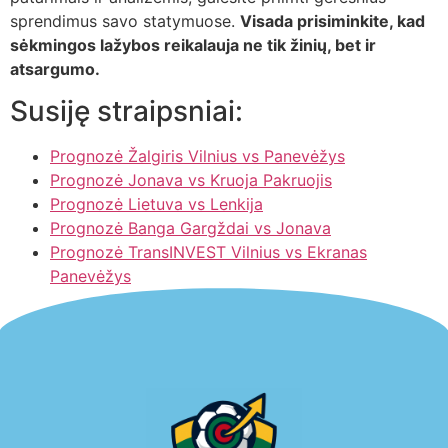
sprendimus savo statymuose.
Visada prisiminkite, kad
sėkmingos lažybos reikalauja ne tik žinių, bet ir
atsargumo.
Susiję straipsniai:
Prognozė Žalgiris Vilnius vs Panevėžys
Prognozė Jonava vs Kruoja Pakruojis
Prognozė Lietuva vs Lenkija
Prognozė Banga Gargždai vs Jonava
Prognozė TransINVEST Vilnius vs Ekranas
Panevėžys