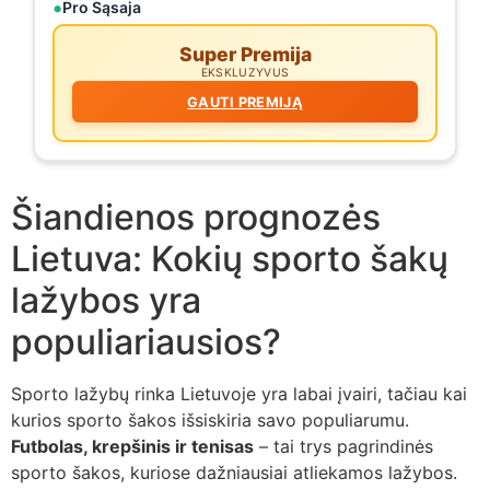
Pro Sąsaja
Super Premija
EKSKLUZYVUS
GAUTI PREMIJĄ
Šiandienos prognozės
Lietuva: Kokių sporto šakų
lažybos yra
populiariausios?
Sporto lažybų rinka Lietuvoje yra labai įvairi, tačiau kai
kurios sporto šakos išsiskiria savo populiarumu.
Futbolas, krepšinis ir tenisas
– tai trys pagrindinės
sporto šakos, kuriose dažniausiai atliekamos lažybos.