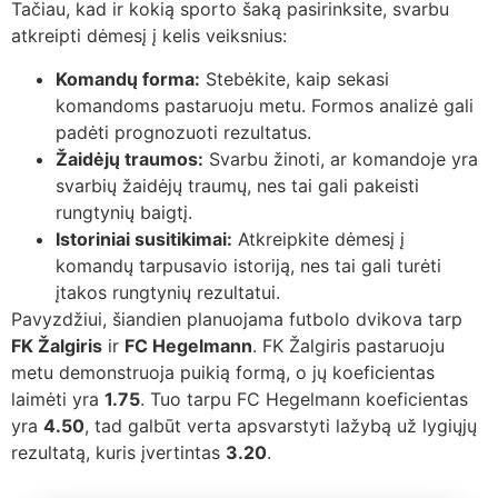
Tačiau, kad ir kokią sporto šaką pasirinksite, svarbu
atkreipti dėmesį į kelis veiksnius:
Komandų forma:
Stebėkite, kaip sekasi
komandoms pastaruoju metu. Formos analizė gali
padėti prognozuoti rezultatus.
Žaidėjų traumos:
Svarbu žinoti, ar komandoje yra
svarbių žaidėjų traumų, nes tai gali pakeisti
rungtynių baigtį.
Istoriniai susitikimai:
Atkreipkite dėmesį į
komandų tarpusavio istoriją, nes tai gali turėti
įtakos rungtynių rezultatui.
Pavyzdžiui, šiandien planuojama futbolo dvikova tarp
FK Žalgiris
ir
FC Hegelmann
. FK Žalgiris pastaruoju
metu demonstruoja puikią formą, o jų koeficientas
laimėti yra
1.75
. Tuo tarpu FC Hegelmann koeficientas
yra
4.50
, tad galbūt verta apsvarstyti lažybą už lygiųjų
rezultatą, kuris įvertintas
3.20
.