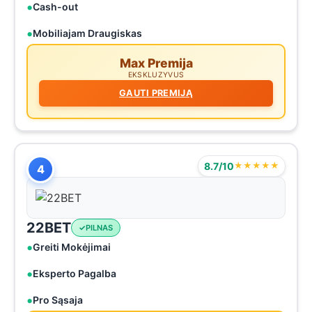
Cash-out
Mobiliajam Draugiskas
Max Premija
EKSKLUZYVUS
GAUTI PREMIJĄ
8.7/10
★★★★★
4
22BET
PILNAS
Greiti Mokėjimai
Eksperto Pagalba
Pro Sąsaja