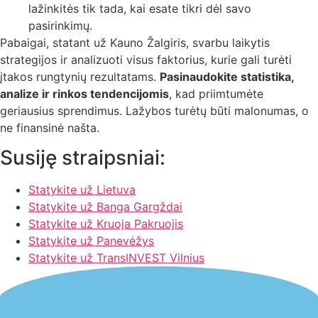
lažinkitės tik tada, kai esate tikri dėl savo
pasirinkimų.
Pabaigai, statant už Kauno Žalgiris, svarbu laikytis
strategijos ir analizuoti visus faktorius, kurie gali turėti
įtakos rungtynių rezultatams.
Pasinaudokite statistika,
analize ir rinkos tendencijomis
, kad priimtumėte
geriausius sprendimus. Lažybos turėtų būti malonumas, o
ne finansinė našta.
Susiję straipsniai:
Statykite už Lietuva
Statykite už Banga Gargždai
Statykite už Kruoja Pakruojis
Statykite už Panevėžys
Statykite už TransINVEST Vilnius