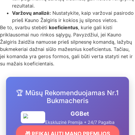
rezultatai.
Varžovų analizė:
Nustatykite, kaip varžovai pasirodo
prieš Kauno Žalgiris ir kokios jų silpnos vietos.
Be to, svarbu stebėti
koeficientus
, kurie gali kisti
priklausomai nuo rinkos sąlygų. Pavyzdžiui, jei Kauno
Žalgiris žaidžia namuose prieš silpnesnę komandą, lažybų
bukmekeriai dažnai siūlo mažesnius koeficientus. Tačiau,
jei komanda yra geros formos, gali būti verta statyti net ir
su mažais koeficientais.
🏆 Mūsų Rekomenduojamas Nr.1
Bukmacheris
GGBet
Ekskluzinė Premija + 24/7 Pagalba
🎁 REIKALAUTI MANO PREMIJOS