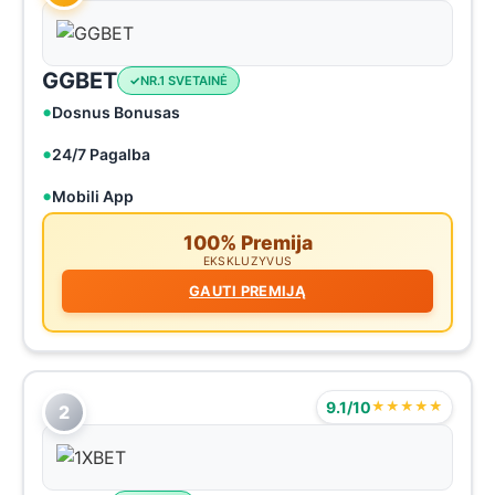
GGBET
NR.1 SVETAINĖ
Dosnus Bonusas
24/7 Pagalba
Mobili App
100% Premija
EKSKLUZYVUS
GAUTI PREMIJĄ
9.1/10
★★★★★
2