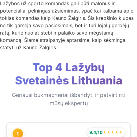
Lažybos už sporto komandas gali būti malonus ir
potencialiai pelningas užsiėmimas, ypač kai kalbama apie
tokias komandas kaip Kauno Žalgiris. Šis krepšinio klubas
ne tik garsėja savo pasiekimais, bet ir turi lojalų gerbėjų
ratą, kurie nuolat stebi ir palaiko savo mėgstamą
komandą. Šiame straipsnyje aptarsime, kaip sėkmingai
statyti už Kauno Žalgiris.
Top 4 Lažybų
Svetainės Lithuania
Geriausi bukmacheriai išbandyti ir patvirtinti
mūsų ekspertų
9.4/10
★★★★★
1