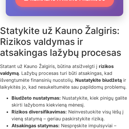
Statykite už Kauno Žalgiris:
Rizikos valdymas ir
atsakingas lažybų procesas
Statant už Kauno Žalgiris, būtina atsižvelgti į
rizikos
valdymą
. Lažybų procesas turi būti atsakingas, kad
išvengtumėte finansinių nuostolių.
Nustatykite biudžetą
ir
laikykitės jo, kad nesukeltumėte sau papildomų problemų.
Biudžeto nustatymas:
Nustatykite, kiek pinigų galite
skirti lažyboms kiekvieną mėnesį.
Rizikos diversifikavimas:
Neinvestuokite visų lėšų į
vieną statymą – geriau paskirstykite riziką.
Atsakingas statymas:
Nespręskite impulsyviai –