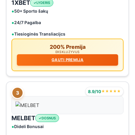
1XBET
LYDERIS
50+ Sporto šakų
24/7 Pagalba
Tiesioginės Transliacijcs
200% Premija
EKSKLUZYVUS
GAUTI PREMIJĄ
8.9/10
★★★★★
3
MELBET
DOSNUS
Dideli Bonusai