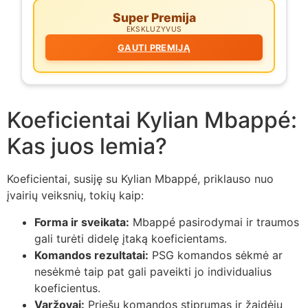
Super Premija
EKSKLUZYVUS
GAUTI PREMIJĄ
Koeficientai Kylian Mbappé:
Kas juos lemia?
Koeficientai, susiję su Kylian Mbappé, priklauso nuo
įvairių veiksnių, tokių kaip:
Forma ir sveikata:
Mbappé pasirodymai ir traumos
gali turėti didelę įtaką koeficientams.
Komandos rezultatai:
PSG komandos sėkmė ar
nesėkmė taip pat gali paveikti jo individualius
koeficientus.
Varžovai:
Priešų komandos stiprumas ir žaidėjų