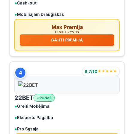
Cash-out
Mobiliajam Draugiskas
Max Premija
EKSKLUZYVUS
GAUTI PREMIJĄ
8.7/10
★★★★★
4
22BET
PILNAS
Greiti Mokėjimai
Eksperto Pagalba
Pro Sąsaja