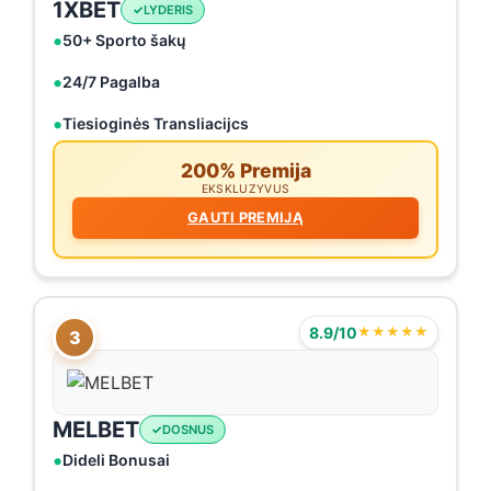
1XBET
LYDERIS
50+ Sporto šakų
24/7 Pagalba
Tiesioginės Transliacijcs
200% Premija
EKSKLUZYVUS
GAUTI PREMIJĄ
8.9/10
★★★★★
3
MELBET
DOSNUS
Dideli Bonusai