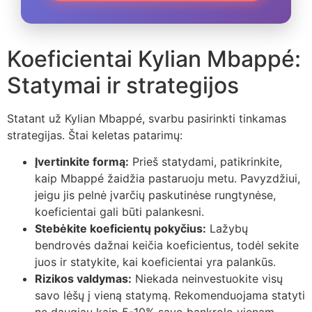
Koeficientai Kylian Mbappé:
Statymai ir strategijos
Statant už Kylian Mbappé, svarbu pasirinkti tinkamas
strategijas. Štai keletas patarimų:
Įvertinkite formą:
Prieš statydami, patikrinkite,
kaip Mbappé žaidžia pastaruoju metu. Pavyzdžiui,
jeigu jis pelnė įvarčių paskutinėse rungtynėse,
koeficientai gali būti palankesni.
Stebėkite koeficientų pokyčius:
Lažybų
bendrovės dažnai keičia koeficientus, todėl sekite
juos ir statykite, kai koeficientai yra palankūs.
Rizikos valdymas:
Niekada neinvestuokite visų
savo lėšų į vieną statymą. Rekomenduojama statyti
ne daugiau kaip 5-10% savo bankrolo vienam