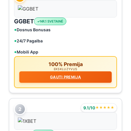
GGBET
NR.1 SVETAINĖ
Dosnus Bonusas
24/7 Pagalba
Mobili App
100% Premija
EKSKLUZYVUS
GAUTI PREMIJĄ
9.1/10
★★★★★
2