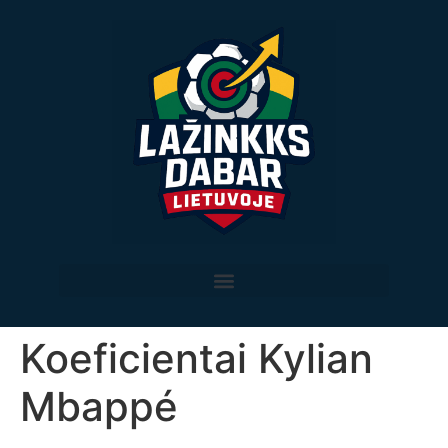
Koeficientai Kylian
Mbappé