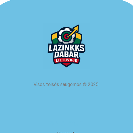
Visos teisės saugomos
©
2025.
apie mus