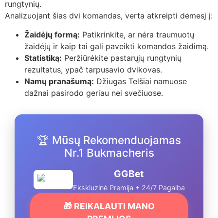
rungtynių.
Analizuojant šias dvi komandas, verta atkreipti dėmesį į:
Žaidėjų formą:
Patikrinkite, ar nėra traumuotų
žaidėjų ir kaip tai gali paveikti komandos žaidimą.
Statistiką:
Peržiūrėkite pastarųjų rungtynių
rezultatus, ypač tarpusavio dvikovas.
Namų pranašumą:
Džiugas Telšiai namuose
dažnai pasirodo geriau nei svečiuose.
🏆 Mūsų Rekomenduojamas
Nr.1 Bukmacheris
GGBet
Ekskluzinė Premija + 24/7 Pagalba
🎁 REIKALAUTI MANO