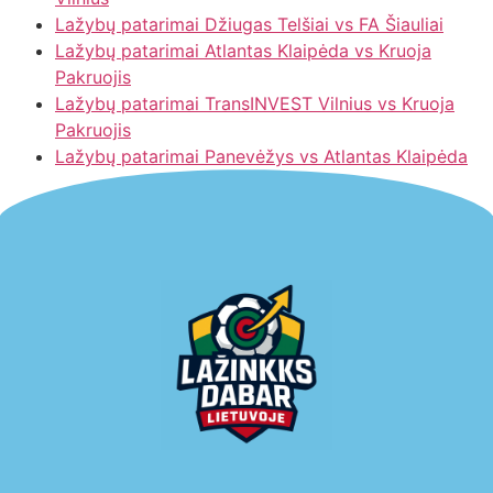
Lažybų patarimai Džiugas Telšiai vs FA Šiauliai
Lažybų patarimai Atlantas Klaipėda vs Kruoja
Pakruojis
Lažybų patarimai TransINVEST Vilnius vs Kruoja
Pakruojis
Lažybų patarimai Panevėžys vs Atlantas Klaipėda