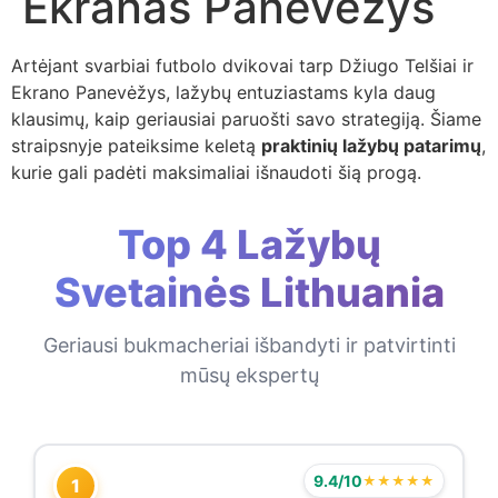
Ekranas Panevėžys
Artėjant svarbiai futbolo dvikovai tarp Džiugo Telšiai ir
Ekrano Panevėžys, lažybų entuziastams kyla daug
klausimų, kaip geriausiai paruošti savo strategiją. Šiame
straipsnyje pateiksime keletą
praktinių lažybų patarimų
,
kurie gali padėti maksimaliai išnaudoti šią progą.
Top 4 Lažybų
Svetainės Lithuania
Geriausi bukmacheriai išbandyti ir patvirtinti
mūsų ekspertų
9.4/10
★★★★★
1