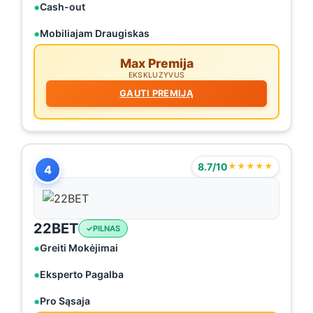
Cash-out
Mobiliajam Draugiskas
Max Premija
EKSKLUZYVUS
GAUTI PREMIJĄ
8.7/10
★★★★★
4
22BET
PILNAS
Greiti Mokėjimai
Eksperto Pagalba
Pro Sąsaja