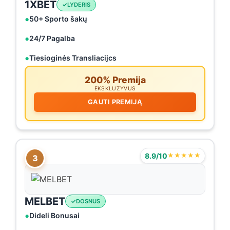
1XBET
LYDERIS
50+ Sporto šakų
24/7 Pagalba
Tiesioginės Transliacijcs
200% Premija
EKSKLUZYVUS
GAUTI PREMIJĄ
8.9/10
★★★★★
3
MELBET
DOSNUS
Dideli Bonusai