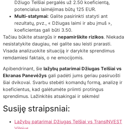
Džiugo Telšiai pergalės už 2.50 koeficientą,
potencialus laimėjimas būtų 125 EUR.
Multi-statymai:
Galite pasirinkti statyti ant
rezultatų, pvz., « Džiugas laimi ir abu įmuš »,
koeficientas gali būti 3.50.
Tačiau būkite atsargūs ir
nepamirškite rizikos
. Niekada
nesistatykite daugiau, nei galite sau leisti prarasti.
Visada analizuokite situaciją ir darykite sprendimus
remdamiesi faktais, o ne emocijomis.
Apibendrinant, šie
lažybų patarimai Džiugas Telšiai vs
Ekranas Panevėžys
gali padėti jums geriau pasiruošti
šiai dvikovai. Svarbu stebėti komandų formą, analizę ir
koeficientus, kad galėtumėte priimti protingus
sprendimus. Lažinkitės atsakingai ir sėkmės!
Susiję straipsniai:
Lažybų patarimai Džiugas Telšiai vs TransINVEST
Vilnius