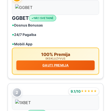
GGBET
NR.1 SVETAINĖ
Dosnus Bonusas
24/7 Pagalba
Mobili App
100% Premija
EKSKLUZYVUS
GAUTI PREMIJĄ
9.1/10
★★★★★
2