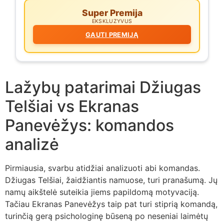
Super Premija
EKSKLUZYVUS
GAUTI PREMIJĄ
Lažybų patarimai Džiugas
Telšiai vs Ekranas
Panevėžys: komandos
analizė
Pirmiausia, svarbu atidžiai analizuoti abi komandas.
Džiugas Telšiai, žaidžiantis namuose, turi pranašumą. Jų
namų aikštelė suteikia jiems papildomą motyvaciją.
Tačiau Ekranas Panevėžys taip pat turi stiprią komandą,
turinčią gerą psichologinę būseną po neseniai laimėtų