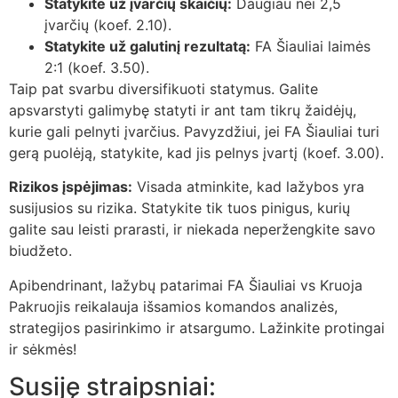
Statykite už įvarčių skaičių:
Daugiau nei 2,5
įvarčių (koef. 2.10).
Statykite už galutinį rezultatą:
FA Šiauliai laimės
2:1 (koef. 3.50).
Taip pat svarbu diversifikuoti statymus. Galite
apsvarstyti galimybę statyti ir ant tam tikrų žaidėjų,
kurie gali pelnyti įvarčius. Pavyzdžiui, jei FA Šiauliai turi
gerą puolėją, statykite, kad jis pelnys įvartį (koef. 3.00).
Rizikos įspėjimas:
Visada atminkite, kad lažybos yra
susijusios su rizika. Statykite tik tuos pinigus, kurių
galite sau leisti prarasti, ir niekada neperžengkite savo
biudžeto.
Apibendrinant, lažybų patarimai FA Šiauliai vs Kruoja
Pakruojis reikalauja išsamios komandos analizės,
strategijos pasirinkimo ir atsargumo. Lažinkite protingai
ir sėkmės!
Susiję straipsniai: