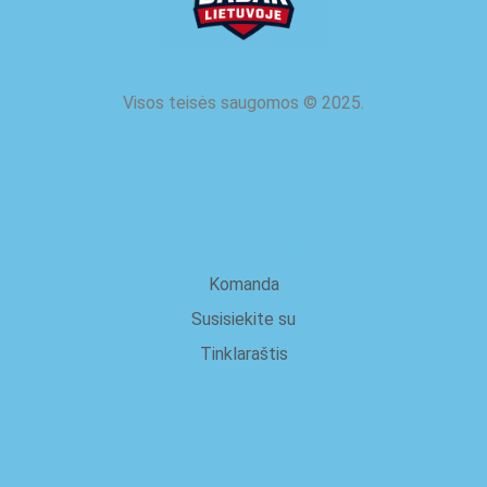
Visos teisės saugomos
©
2025.
apie mus
Komanda
Susisiekite su
Tinklaraštis
Teisinis