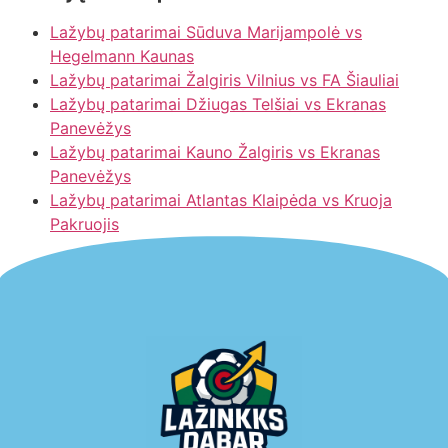
Lažybų patarimai Sūduva Marijampolė vs
Hegelmann Kaunas
Lažybų patarimai Žalgiris Vilnius vs FA Šiauliai
Lažybų patarimai Džiugas Telšiai vs Ekranas
Panevėžys
Lažybų patarimai Kauno Žalgiris vs Ekranas
Panevėžys
Lažybų patarimai Atlantas Klaipėda vs Kruoja
Pakruojis