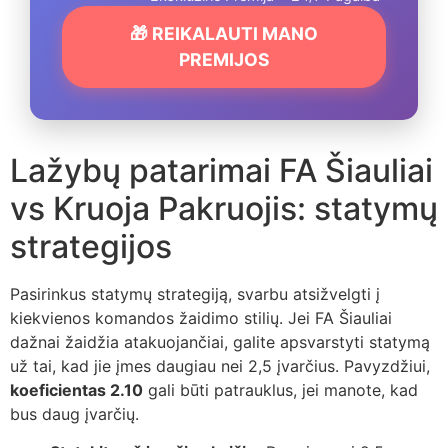
🎁 REIKALAUTI MANO
PREMIJOS
Lažybų patarimai FA Šiauliai
vs Kruoja Pakruojis: statymų
strategijos
Pasirinkus statymų strategiją, svarbu atsižvelgti į
kiekvienos komandos žaidimo stilių. Jei FA Šiauliai
dažnai žaidžia atakuojančiai, galite apsvarstyti statymą
už tai, kad jie įmes daugiau nei 2,5 įvarčius. Pavyzdžiui,
koeficientas 2.10
gali būti patrauklus, jei manote, kad
bus daug įvarčių.