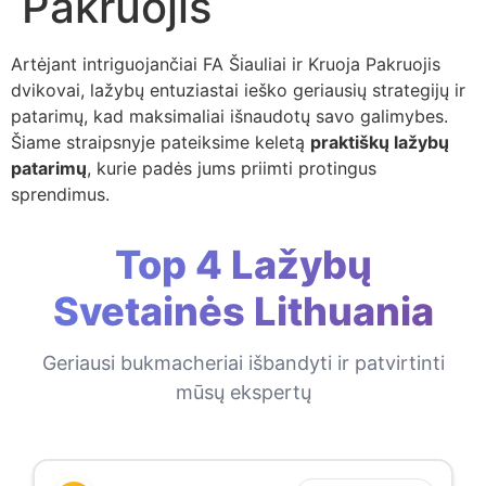
Pakruojis
Artėjant intriguojančiai FA Šiauliai ir Kruoja Pakruojis
dvikovai, lažybų entuziastai ieško geriausių strategijų ir
patarimų, kad maksimaliai išnaudotų savo galimybes.
Šiame straipsnyje pateiksime keletą
praktiškų lažybų
patarimų
, kurie padės jums priimti protingus
sprendimus.
Top 4 Lažybų
Svetainės Lithuania
Geriausi bukmacheriai išbandyti ir patvirtinti
mūsų ekspertų