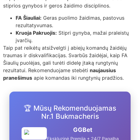
stiprios gynybos ir geros žaidimo disciplinos.
FA Šiauliai:
Geras puolimo žaidimas, pastovus
rezultatyvumas.
Kruoja Pakruojis:
Stipri gynyba, mažai praleistų
įvarčių.
Taip pat reikėtų atsižvelgti į abiejų komandų žaidėjų
traumas ir diskvalifikacijas. Svarbūs žaidėjai, kaip FA
Šiaulių puolėjas, gali turėti didelę įtaką rungtynių
rezultatui. Rekomenduojame stebėti
naujausius
pranešimus
apie komandas iki rungtynių pradžios.
🏆 Mūsų Rekomenduojamas
Nr.1 Bukmacheris
GGBet
Ekskluzinė Premija + 24/7 Pagalba