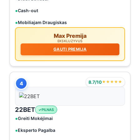
Cash-out
Mobiliajam Draugiskas
Max Premija
EKSKLUZYVUS
GAUTI PREMIJĄ
8.7/10
★★★★★
4
22BET
PILNAS
Greiti Mokėjimai
Eksperto Pagalba