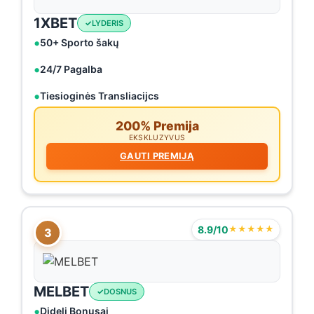
1XBET
LYDERIS
50+ Sporto šakų
24/7 Pagalba
Tiesioginės Transliacijcs
200% Premija
EKSKLUZYVUS
GAUTI PREMIJĄ
8.9/10
★★★★★
3
MELBET
DOSNUS
Dideli Bonusai