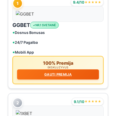
9.4/10
★★★★★
1
GGBET
NR.1 SVETAINĖ
Dosnus Bonusas
24/7 Pagalba
Mobili App
100% Premija
EKSKLUZYVUS
GAUTI PREMIJĄ
9.1/10
★★★★★
2