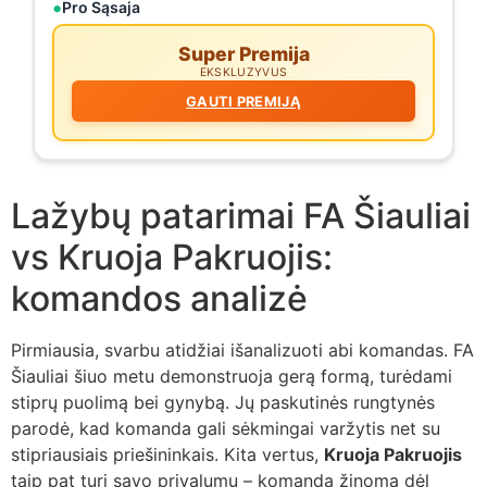
Pro Sąsaja
Super Premija
EKSKLUZYVUS
GAUTI PREMIJĄ
Lažybų patarimai FA Šiauliai
vs Kruoja Pakruojis:
komandos analizė
Pirmiausia, svarbu atidžiai išanalizuoti abi komandas. FA
Šiauliai šiuo metu demonstruoja gerą formą, turėdami
stiprų puolimą bei gynybą. Jų paskutinės rungtynės
parodė, kad komanda gali sėkmingai varžytis net su
stipriausiais priešininkais. Kita vertus,
Kruoja Pakruojis
taip pat turi savo privalumų – komanda žinoma dėl