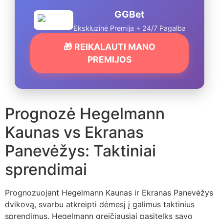
GGBet
Ekskluzinė Premija + 24/7 Pagalba
🎁 REIKALAUTI MANO
PREMIJOS
Prognozė Hegelmann
Kaunas vs Ekranas
Panevėžys: Taktiniai
sprendimai
Prognozuojant Hegelmann Kaunas ir Ekranas Panevėžys
dvikovą, svarbu atkreipti dėmesį į galimus taktinius
sprendimus. Hegelmann greičiausiai pasitelks savo