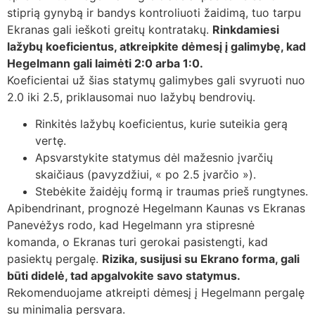
stiprią gynybą ir bandys kontroliuoti žaidimą, tuo tarpu
Ekranas gali ieškoti greitų kontratakų.
Rinkdamiesi
lažybų koeficientus, atkreipkite dėmesį į galimybę, kad
Hegelmann gali laimėti 2:0 arba 1:0.
Koeficientai už šias statymų galimybes gali svyruoti nuo
2.0 iki 2.5, priklausomai nuo lažybų bendrovių.
Rinkitės lažybų koeficientus, kurie suteikia gerą
vertę.
Apsvarstykite statymus dėl mažesnio įvarčių
skaičiaus (pavyzdžiui, « po 2.5 įvarčio »).
Stebėkite žaidėjų formą ir traumas prieš rungtynes.
Apibendrinant, prognozė Hegelmann Kaunas vs Ekranas
Panevėžys rodo, kad Hegelmann yra stipresnė
komanda, o Ekranas turi gerokai pasistengti, kad
pasiektų pergalę.
Rizika, susijusi su Ekrano forma, gali
būti didelė, tad apgalvokite savo statymus.
Rekomenduojame atkreipti dėmesį į Hegelmann pergalę
su minimalia persvara.