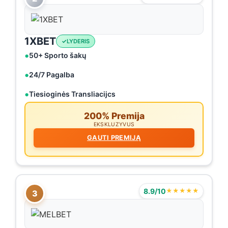
1XBET
LYDERIS
50+ Sporto šakų
24/7 Pagalba
Tiesioginės Transliacijcs
200% Premija
EKSKLUZYVUS
GAUTI PREMIJĄ
8.9/10
★★★★★
3