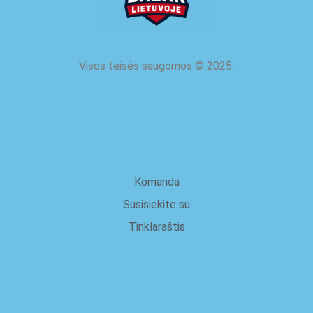
Visos teisės saugomos
©
2025.
apie mus
Komanda
Susisiekite su
Tinklaraštis
Teisinis