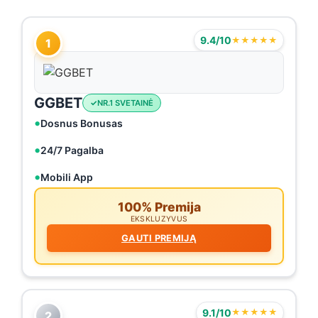
9.4/10
★★★★★
1
GGBET
NR.1 SVETAINĖ
Dosnus Bonusas
24/7 Pagalba
Mobili App
100% Premija
EKSKLUZYVUS
GAUTI PREMIJĄ
9.1/10
★★★★★
2