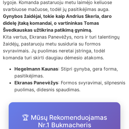
lygoje. Komanda pastaruoju metu laimėjo keliuose
svarbiuose mačuose, todėl jų pasitikėjimas auga.
Gynybos žaidėjai, tokie kaip Andrius Skerla, daro
didelę įtaką komandai, o vartininkas Tomas
Švedkauskas užtikrina patikimą gynimą.
Kita vertus, Ekranas Panevėžys, nors ir turi talentingų
žaidėjų, pastaruoju metu susiduria su formos
svyravimais. Jų puolimas neretai įstringa, todėl
komanda turi skirti daugiau dėmesio atakoms.
Hegelmann Kaunas
: Stipri gynyba, gera forma,
pasitikėjimas.
Ekranas Panevėžys
: Formos svyravimai, silpnesnis
puolimas, didesnis spaudimas.
🏆 Mūsų Rekomenduojamas
Nr.1 Bukmacheris